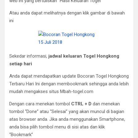
web ini yang bertuliskan “Hasil Keluaran Togel”
Atau anda dapat melihatnya dengan klik gambar di bawah
ini
Sekedar informasi,
jadwal keluaran Togel Hongkong
setiap hari
Anda dapat mendapatkan update Bocoran Togel Hongkong
Terbaru Hari Ini dengan membookmark sehingga anda lebih
mudah mengakses situs Mbah-togel.com
Dengan cara menekan tombol
CTRL + D
dan menekan
tombol “Done” atau “Selesai” yang akan muncul di bagian
atas browser anda. Jika anda menggunakan Smartphone,
anda bisa pilih tombol menu di sisi atas dan klik
“Bookmark”