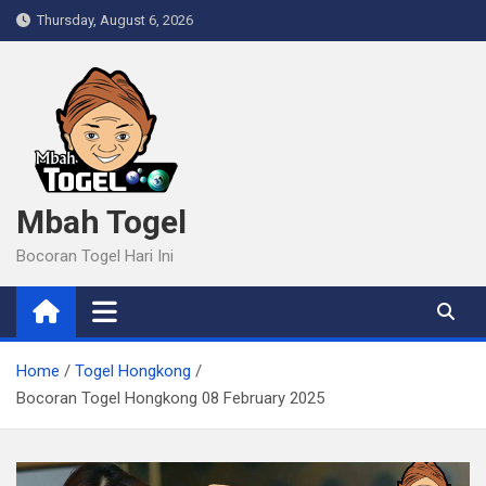
Skip
Thursday, August 6, 2026
to
content
Mbah Togel
Bocoran Togel Hari Ini
Home
Togel Hongkong
Bocoran Togel Hongkong 08 February 2025