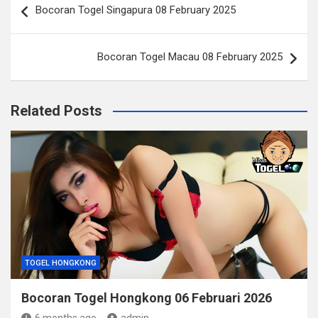
Bocoran Togel Singapura 08 February 2025
navigation
Bocoran Togel Macau 08 February 2025
Related Posts
TOGEL HONGKONG
Bocoran Togel Hongkong 06 Februari 2026