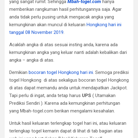
yang sangat rumit. Sehingga
Mbah-togel.com
hanya
memberikan rangkuman hasil perhitungannya saja. Agar
anda tidak perlu pusing untuk mengacak angka yang
kemungkinan akan muncul di keluaran
Hongkong hari ini
tanggal 08 November 2019
.
Acaklah angka di atas sesuai insting anda, karena ada
kemungkinan angka yang keluar nanti adalah kebalikan dari
angka – angka di atas.
Demikian
bocoran togel Hongkong hari ini
. Semoga prediksi
togel Hongkong di atas sekaligus bocoran togel Hongkong
di atas dapat memandu anda untuk mendapatkan Jackpot.
Tapi perlu di ingat, anda tetap harus
UPS
( Utamakan
Prediksi Sendiri ). Karena ada kemungkinan perhitungan
yang Mbah-togel.com berikan mengalami kesahalan.
Untuk hasil keluaran terlengkap togel hari ini, atau keluaran
terlengkap togel kemarin dapat di lihat di tab bagian atas