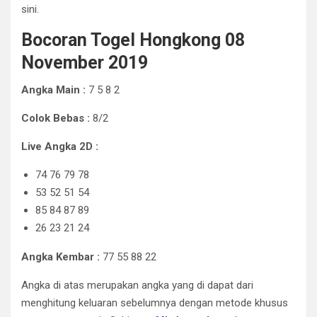
sini.
Bocoran Togel Hongkong 08
November 2019
Angka Main :
7 5 8 2
Colok Bebas :
8/2
Live Angka 2D :
74 76 79 78
53 52 51 54
85 84 87 89
26 23 21 24
Angka Kembar
:
77 55 88 22
Angka di atas merupakan angka yang di dapat dari
menghitung keluaran sebelumnya dengan metode khusus