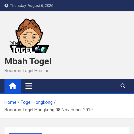
Skip
Thursday, August 6, 2026
to
content
Mbah Togel
Bocoran Togel Hari Ini
Home
Togel Hongkong
Bocoran Togel Hongkong 08 November 2019