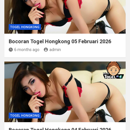
TOGEL HONGKONG
Bocoran Togel Hongkong 05 Februari 2026
6 months ago
admin
TOGEL HONGKONG
Bocoran Togel Hongkong 04 Februari 2026