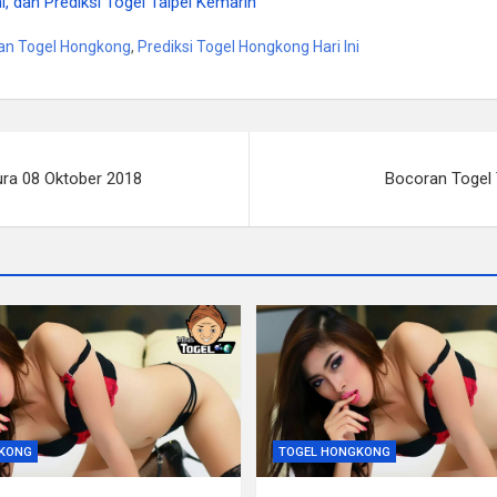
ni, dan Prediksi Togel Taipei Kemarin
an Togel Hongkong
,
Prediksi Togel Hongkong Hari Ini
ura 08 Oktober 2018
Bocoran Togel 
KONG
TOGEL HONGKONG