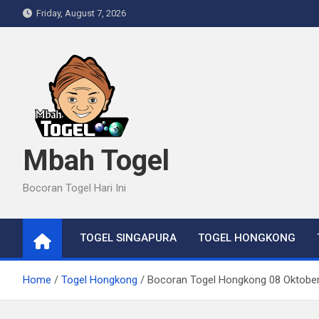
Skip
Friday, August 7, 2026
to
content
Mbah Togel
Bocoran Togel Hari Ini
TOGEL SINGAPURA
TOGEL HONGKONG
Home
Togel Hongkong
Bocoran Togel Hongkong 08 Oktobe