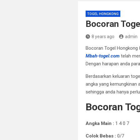
TOGEL HONGKONG
Bocoran Toge
8 years ago
admin
Bocoran Togel Hongkong 0
Mbah-togel.com
telah mer
Dengan harapan anda para
Berdasarkan keluaran toge
angka yang kemungkinan ak
sehingga anda hanya per
Bocoran To
Angka Main :
1 4 0 7
Colok Bebas :
0/7