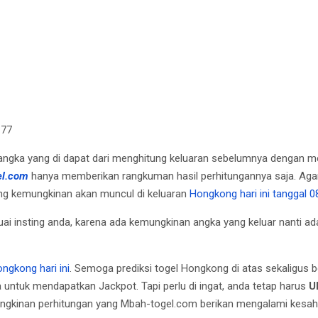
 77
angka yang di dapat dari menghitung keluaran sebelumnya dengan 
el.com
hanya memberikan rangkuman hasil perhitungannya saja. Agar 
g kemungkinan akan muncul di keluaran
Hongkong hari ini tanggal 
ai insting anda, karena ada kemungkinan angka yang keluar nanti ada
ngkong hari ini
. Semoga prediksi togel Hongkong di atas sekaligus 
ntuk mendapatkan Jackpot. Tapi perlu di ingat, anda tetap harus
U
ungkinan perhitungan yang Mbah-togel.com berikan mengalami kesah