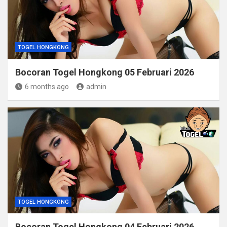
TOGEL HONGKONG
Bocoran Togel Hongkong 05 Februari 2026
6 months ago
admin
TOGEL HONGKONG
Bocoran Togel Hongkong 04 Februari 2026