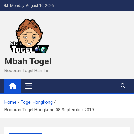
Skip
Monday, August 10, 2026
to
content
Mbah Togel
Bocoran Togel Hari Ini
Home
Togel Hongkong
Bocoran Togel Hongkong 08 September 2019