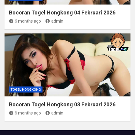
Bocoran Togel Hongkong 04 Februari 2026
6 months ago
admin
TOGEL HONGKONG
Bocoran Togel Hongkong 03 Februari 2026
6 months ago
admin