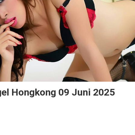
gel Hongkong 09 Juni 2025