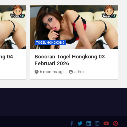
TOGEL HONGKONG
ng 04
Bocoran Togel Hongkong 03
Februari 2026
6 months ago
admin