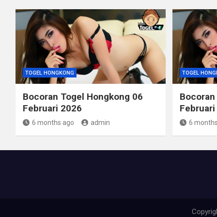
TOGEL HONGKONG
TOGEL HONG
Bocoran Togel Hongkong 06
Bocoran
Februari 2026
Februari
6 months ago
admin
6 months
Copyrig