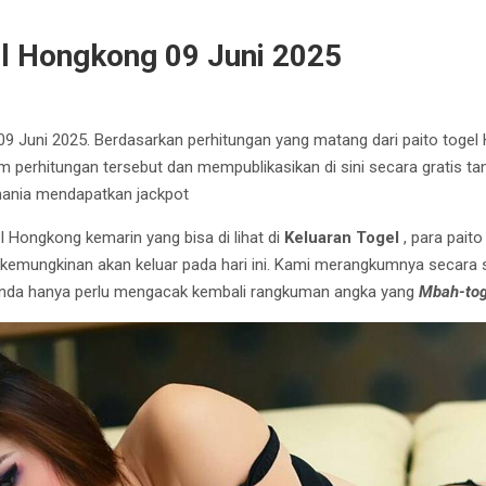
l Hongkong 09 Juni 2025
9 Juni 2025. Berdasarkan perhitungan yang matang dari paito toge
 perhitungan tersebut dan mempublikasikan di sini secara gratis 
mania mendapatkan jackpot
l Hongkong kemarin yang bisa di lihat di
Keluaran Togel
, para pait
kemungkinan akan keluar pada hari ini. Kami merangkumnya secara s
 anda hanya perlu mengacak kembali rangkuman angka yang
Mbah-to