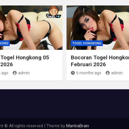
KONG
TOGEL HONGKONG
 Togel Hongkong 05
Bocoran Togel Hongko
 2026
Februari 2026
 ago
admin
6 months ago
admin
ht © All rights reserved | Theme by
MantraBrain