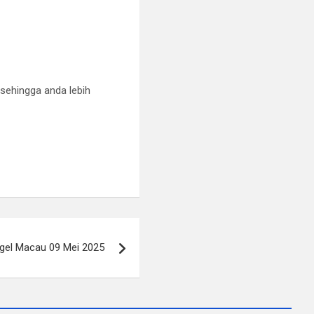
sehingga anda lebih
gel Macau 09 Mei 2025