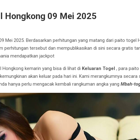
l Hongkong 09 Mei 2025
9 Mei 2025. Berdasarkan perhitungan yang matang dari paito togel
 perhitungan tersebut dan mempublikasikan di sini secara gratis 
mania mendapatkan jackpot
l Hongkong kemarin yang bisa di lihat di
Keluaran Togel
, para pait
kemungkinan akan keluar pada hari ini. Kami merangkumnya secara s
 anda hanya perlu mengacak kembali rangkuman angka yang
Mbah-to