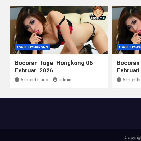
TOGEL HONGKONG
TOGEL HONG
Bocoran Togel Hongkong 06
Bocoran
Februari 2026
Februari
6 months ago
admin
6 months
Copyrig