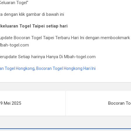
 Keluaran Togel”
a dengan klik gambar di bawah ini
 keluaran Togel Taipei setiap hari
pdate Bocoran Togel Taipei Terbaru Hari Ini dengan membookmark 
Mbah-togel.com
Terupdate Setiap harinya Hanya Di Mbah-togel.com
an Togel Hongkong
,
Bocoran Togel Hongkong Hari Ini
09 Mei 2025
Bocoran To