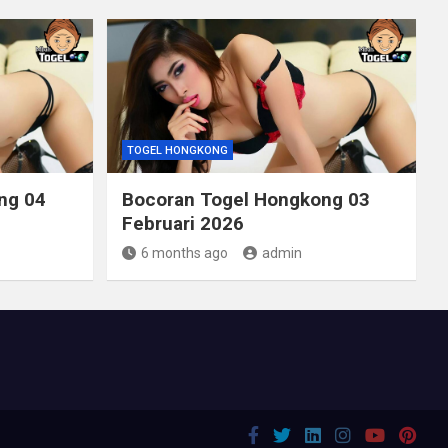
TOGEL HONGKONG
ng 04
Bocoran Togel Hongkong 03
Februari 2026
6 months ago
admin