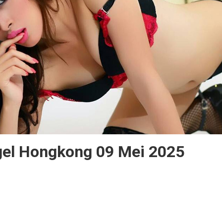
gel Hongkong 09 Mei 2025