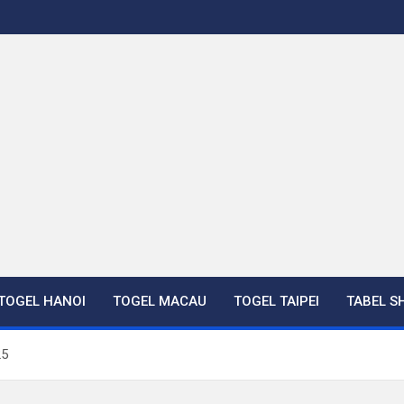
TOGEL HANOI
TOGEL MACAU
TOGEL TAIPEI
TABEL SH
25