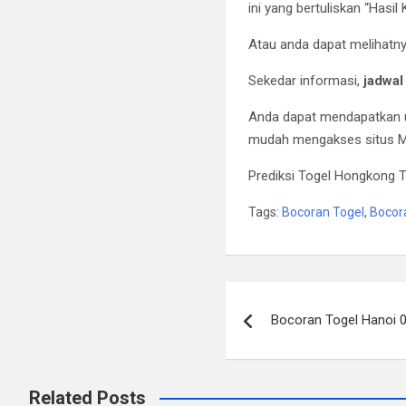
ini yang bertuliskan “Hasil
Atau anda dapat melihatny
Sekedar informasi,
jadwal
Anda dapat mendapatkan u
mudah mengakses situs 
Prediksi Togel Hongkong 
Tags:
Bocoran Togel
,
Bocor
Post
Bocoran Togel Hanoi 
navigation
Related Posts