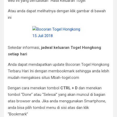
web ini yang bertuliskan “Hasil Keluaran Togel”
Atau anda dapat melihatnya dengan klik gambar di bawah
ini
Sekedar informasi,
jadwal keluaran Togel Hongkong
setiap hari
Anda dapat mendapatkan update Bocoran Togel Hongkong
Terbaru Hari Ini dengan membookmark sehingga anda lebih
mudah mengakses situs Mbah-togel.com
Dengan cara menekan tombol
CTRL + D
dan menekan
tombol “Done” atau “Selesai” yang akan muncul di bagian
atas browser anda. Jika anda menggunakan Smartphone,
anda bisa pilih tombol menu di sisi atas dan klik
“Bookmark”