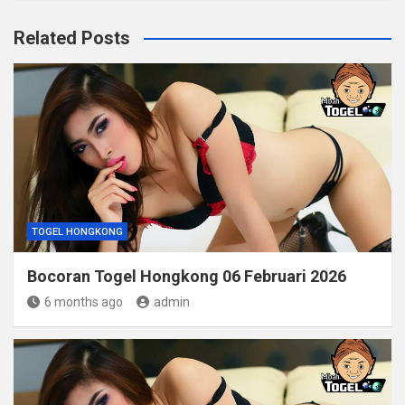
Related Posts
TOGEL HONGKONG
Bocoran Togel Hongkong 06 Februari 2026
6 months ago
admin