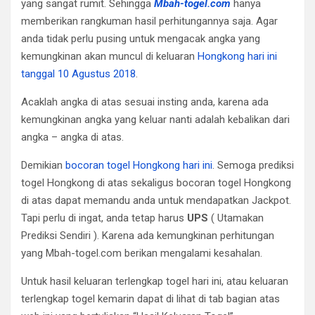
yang sangat rumit. Sehingga
Mbah-togel.com
hanya
memberikan rangkuman hasil perhitungannya saja. Agar
anda tidak perlu pusing untuk mengacak angka yang
kemungkinan akan muncul di keluaran
Hongkong hari ini
tanggal 10 Agustus 2018
.
Acaklah angka di atas sesuai insting anda, karena ada
kemungkinan angka yang keluar nanti adalah kebalikan dari
angka – angka di atas.
Demikian
bocoran togel Hongkong hari ini
. Semoga prediksi
togel Hongkong di atas sekaligus bocoran togel Hongkong
di atas dapat memandu anda untuk mendapatkan Jackpot.
Tapi perlu di ingat, anda tetap harus
UPS
( Utamakan
Prediksi Sendiri ). Karena ada kemungkinan perhitungan
yang Mbah-togel.com berikan mengalami kesahalan.
Untuk hasil keluaran terlengkap togel hari ini, atau keluaran
terlengkap togel kemarin dapat di lihat di tab bagian atas