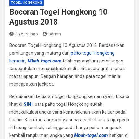
TOGEL HONGKONG
Bocoran Togel Hongkong 10
Agustus 2018
8 years ago
admin
Bocoran Togel Hongkong 10 Agustus 2018. Berdasarkan
perhitungan yang matang dari
paito togel Hongkong
kemarin
,
Mbah-togel.com
telah merangkum perhitungan
tersebut dan mempublikasikan di sini secara gratis tanpa
mahar apapun. Dengan harapan anda para togel mania
mendapatkan jackpot.
Berdasarkan keluaran togel Hongkong kemarin yang bisa di
lihat di
SINI
, para paito togel Hongkong sudah
mengkalkulasi angka yang kemungkinan akan keluar pada
hari ini. Kami merangkumnya secara sederhana tanpa perlu
di hitung kembali, sehingga anda hanya perlu mengacak
kembali rangkuman angka yang
Mbah-togel.com
berikan di