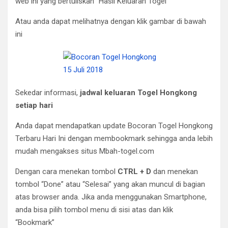
web ini yang bertuliskan “Hasil Keluaran Togel”
Atau anda dapat melihatnya dengan klik gambar di bawah
ini
Sekedar informasi,
jadwal keluaran Togel Hongkong
setiap hari
Anda dapat mendapatkan update Bocoran Togel Hongkong
Terbaru Hari Ini dengan membookmark sehingga anda lebih
mudah mengakses situs Mbah-togel.com
Dengan cara menekan tombol
CTRL + D
dan menekan
tombol “Done” atau “Selesai” yang akan muncul di bagian
atas browser anda. Jika anda menggunakan Smartphone,
anda bisa pilih tombol menu di sisi atas dan klik
“Bookmark”