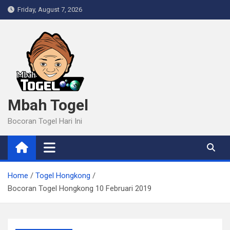
Skip
Friday, August 7, 2026
to
content
Mbah Togel
Bocoran Togel Hari Ini
Home
Togel Hongkong
Bocoran Togel Hongkong 10 Februari 2019