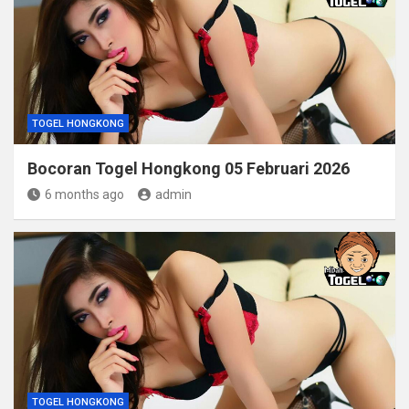
TOGEL HONGKONG
Bocoran Togel Hongkong 05 Februari 2026
6 months ago
admin
TOGEL HONGKONG