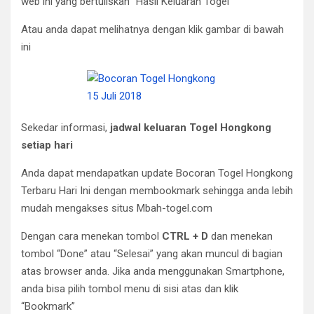
web ini yang bertuliskan “Hasil Keluaran Togel”
Atau anda dapat melihatnya dengan klik gambar di bawah
ini
Sekedar informasi,
jadwal keluaran Togel Hongkong
setiap hari
Anda dapat mendapatkan update Bocoran Togel Hongkong
Terbaru Hari Ini dengan membookmark sehingga anda lebih
mudah mengakses situs Mbah-togel.com
Dengan cara menekan tombol
CTRL + D
dan menekan
tombol “Done” atau “Selesai” yang akan muncul di bagian
atas browser anda. Jika anda menggunakan Smartphone,
anda bisa pilih tombol menu di sisi atas dan klik
“Bookmark”