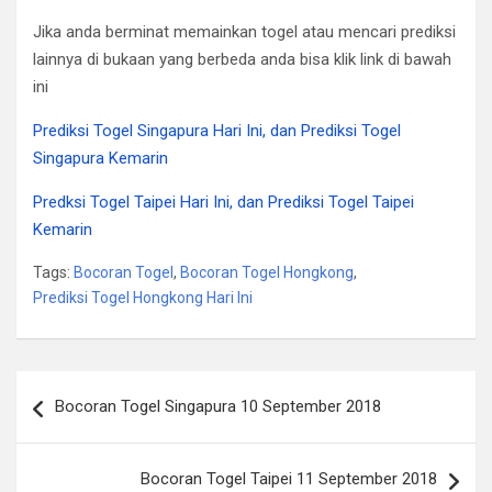
Jika anda berminat memainkan togel atau mencari prediksi
lainnya di bukaan yang berbeda anda bisa klik link di bawah
ini
Prediksi Togel Singapura Hari Ini, dan Prediksi Togel
Singapura Kemarin
Predksi Togel Taipei Hari Ini, dan Prediksi Togel Taipei
Kemarin
Tags:
Bocoran Togel
,
Bocoran Togel Hongkong
,
Prediksi Togel Hongkong Hari Ini
Post
Bocoran Togel Singapura 10 September 2018
navigation
Bocoran Togel Taipei 11 September 2018