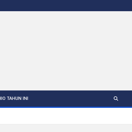
IO TAHUN INI