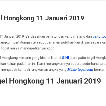
l Hongkong 11 Januari 2019
1 Januari 2019. Berdasarkan perhitungan yang matang dari
paito t
angkum perhitungan tersebut dan mempublikasikan di sini secara gr
 togel mania mendapatkan jackpot.
l Hongkong kemarin yang bisa di lihat di
SINI
, para paito togel Hon
an keluar pada hari ini. Kami merangkumnya secara sederhana tanpa 
lu mengacak kembali rangkuman angka yang
Mbah-togel.com
berikan d
gel Hongkong 11 Januari 2019