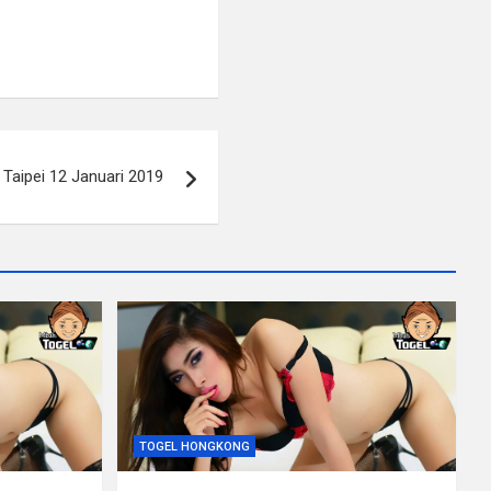
Taipei 12 Januari 2019
TOGEL HONGKONG