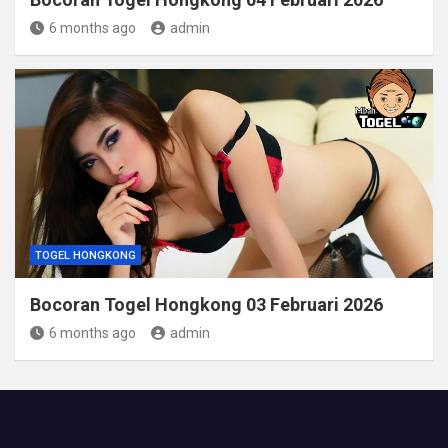
6 months ago
admin
TOGEL HONGKONG
Bocoran Togel Hongkong 03 Februari 2026
6 months ago
admin