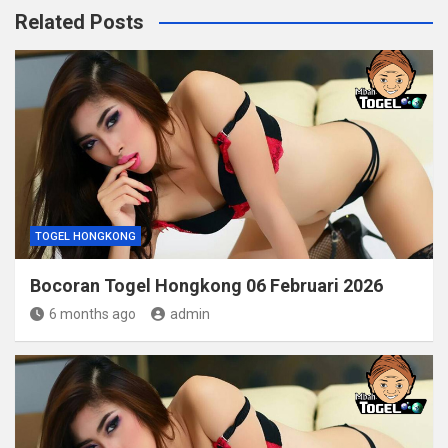
Related Posts
TOGEL HONGKONG
Bocoran Togel Hongkong 06 Februari 2026
6 months ago
admin