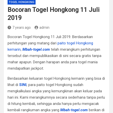
TOGEL HONGKONG
Bocoran Togel Hongkong 11 Juli
2019
7 years ago
admin
Bocoran Togel Hongkong 11 Juli 2019. Berdasarkan
perhitungan yang matang dari
paito togel Hongkong
kemarin
,
Mbah-togel.com
telah merangkum perhitungan
tersebut dan mempublikasikan di sini secara gratis tanpa
mahar apapun. Dengan harapan anda para togel mania
mendapatkan jackpot.
Berdasarkan keluaran togel Hongkong kemarin yang bisa di
lihat di
SINI
, para paito togel Hongkong sudah
mengkalkulasi angka yang kemungkinan akan keluar pada
hari ini. Kami merangkumnya secara sederhana tanpa perlu
di hitung kembali, sehingga anda hanya perlu mengacak
kembali rangkuman angka yang
Mbah-togel.com
berikan di