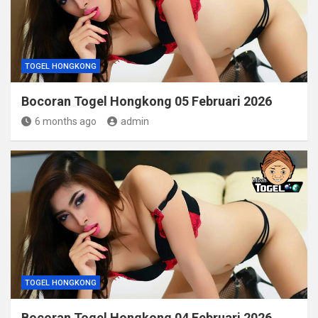
TOGEL HONGKONG
Bocoran Togel Hongkong 05 Februari 2026
6 months ago
admin
TOGEL HONGKONG
Bocoran Togel Hongkong 04 Februari 2026