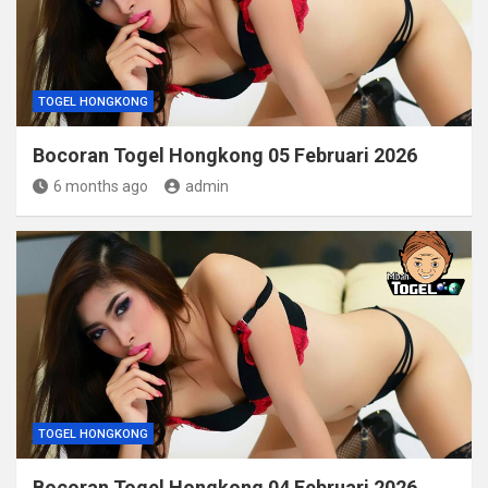
TOGEL HONGKONG
Bocoran Togel Hongkong 05 Februari 2026
6 months ago
admin
TOGEL HONGKONG
Bocoran Togel Hongkong 04 Februari 2026