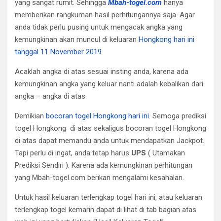
yang sangat rumit. Sehingga
Mbah-togel.com
hanya
memberikan rangkuman hasil perhitungannya saja. Agar
anda tidak perlu pusing untuk mengacak angka yang
kemungkinan akan muncul di keluaran
Hongkong hari ini
tanggal 11 November 2019
.
Acaklah angka di atas sesuai insting anda, karena ada
kemungkinan angka yang keluar nanti adalah kebalikan dari
angka – angka di atas.
Demikian
bocoran togel Hongkong hari ini
. Semoga prediksi
togel Hongkong di atas sekaligus bocoran togel Hongkong
di atas dapat memandu anda untuk mendapatkan Jackpot.
Tapi perlu di ingat, anda tetap harus
UPS
( Utamakan
Prediksi Sendiri ). Karena ada kemungkinan perhitungan
yang Mbah-togel.com berikan mengalami kesahalan.
Untuk hasil keluaran terlengkap togel hari ini, atau keluaran
terlengkap togel kemarin dapat di lihat di tab bagian atas