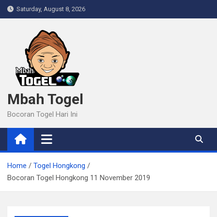
Skip
Saturday, August 8, 2026
to
content
Mbah Togel
Bocoran Togel Hari Ini
Home
Togel Hongkong
Bocoran Togel Hongkong 11 November 2019