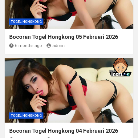
TOGEL HONGKONG
Bocoran Togel Hongkong 05 Februari 2026
6 months ago
admin
TOGEL HONGKONG
Bocoran Togel Hongkong 04 Februari 2026