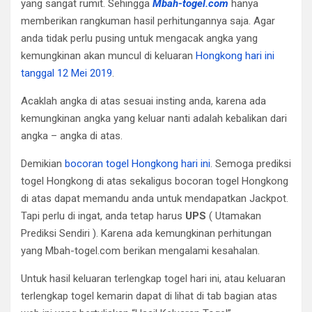
yang sangat rumit. Sehingga
Mbah-togel.com
hanya
memberikan rangkuman hasil perhitungannya saja. Agar
anda tidak perlu pusing untuk mengacak angka yang
kemungkinan akan muncul di keluaran
Hongkong hari ini
tanggal 12 Mei 2019
.
Acaklah angka di atas sesuai insting anda, karena ada
kemungkinan angka yang keluar nanti adalah kebalikan dari
angka – angka di atas.
Demikian
bocoran togel Hongkong hari ini
. Semoga prediksi
togel Hongkong di atas sekaligus bocoran togel Hongkong
di atas dapat memandu anda untuk mendapatkan Jackpot.
Tapi perlu di ingat, anda tetap harus
UPS
( Utamakan
Prediksi Sendiri ). Karena ada kemungkinan perhitungan
yang Mbah-togel.com berikan mengalami kesahalan.
Untuk hasil keluaran terlengkap togel hari ini, atau keluaran
terlengkap togel kemarin dapat di lihat di tab bagian atas