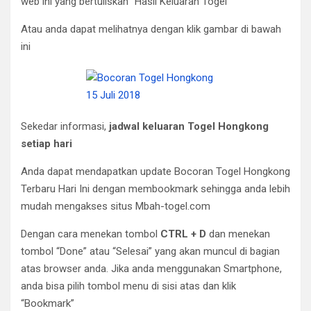
web ini yang bertuliskan “Hasil Keluaran Togel”
Atau anda dapat melihatnya dengan klik gambar di bawah
ini
Sekedar informasi,
jadwal keluaran Togel Hongkong
setiap hari
Anda dapat mendapatkan update Bocoran Togel Hongkong
Terbaru Hari Ini dengan membookmark sehingga anda lebih
mudah mengakses situs Mbah-togel.com
Dengan cara menekan tombol
CTRL + D
dan menekan
tombol “Done” atau “Selesai” yang akan muncul di bagian
atas browser anda. Jika anda menggunakan Smartphone,
anda bisa pilih tombol menu di sisi atas dan klik
“Bookmark”