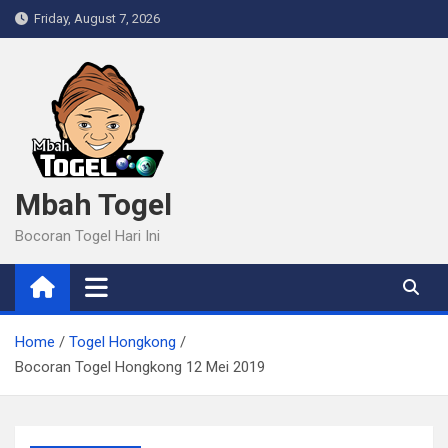
Skip
Friday, August 7, 2026
to
content
Mbah Togel
Bocoran Togel Hari Ini
Home
Togel Hongkong
Bocoran Togel Hongkong 12 Mei 2019