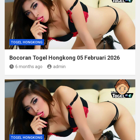
TOGEL HONGKONG
Bocoran Togel Hongkong 05 Februari 2026
6 months ago
admin
TOGEL HONGKONG