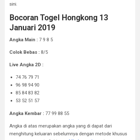
sini.
Bocoran Togel Hongkong 13
Januari 2019
Angka Main :
7 9 8 5
Colok Bebas :
8/5
Live Angka 2D :
74 76 79 71
96 98 94 90
85 84 83 82
53 52 51 57
Angka Kembar :
77 99 88 55
Angka di atas merupakan angka yang di dapat dari
menghitung keluaran sebelumnya dengan metode khusus