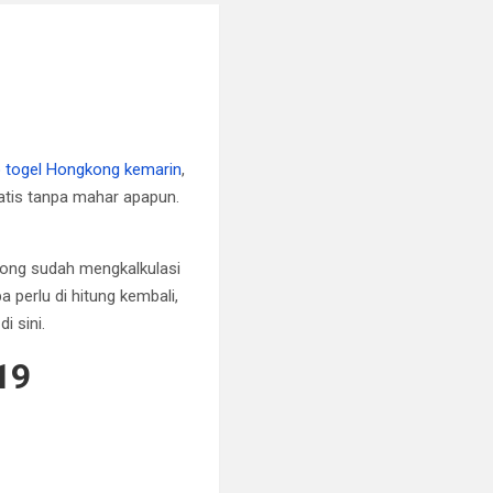
o togel Hongkong kemarin
,
atis tanpa mahar apapun.
gkong sudah mengkalkulasi
perlu di hitung kembali,
i sini.
19