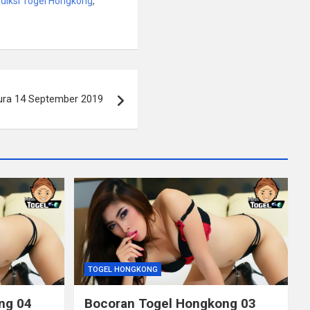
diksi Togel Hongkong
,
ura 14 September 2019
TOGEL HONGKONG
ng 04
Bocoran Togel Hongkong 03