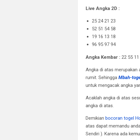
Live Angka 2D :
25 24 21 23
52 51 54 58
19 16 13 18
96 95 97 94
Angka Kembar
:
22 55 11
Angka di atas merupakan 
rumit. Sehingga
Mbah-tog
untuk mengacak angka yan
Acaklah angka di atas sesu
angka di atas.
Demikian
bocoran togel Ho
atas dapat memandu anda u
Sendiri ). Karena ada kem