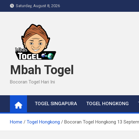
Skip
Saturday, August 8, 2026
to
content
Mbah Togel
Bocoran Togel Hari Ini
TOGEL SINGAPURA
TOGEL HONGKONG
Home
Togel Hongkong
Bocoran Togel Hongkong 13 Septem