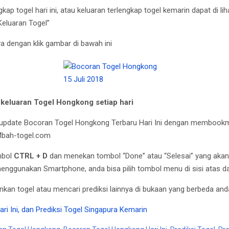
gkap togel hari ini, atau keluaran terlengkap togel kemarin dapat di li
 Keluaran Togel”
a dengan klik gambar di bawah ini
 keluaran Togel Hongkong setiap hari
pdate Bocoran Togel Hongkong Terbaru Hari Ini dengan membookma
Mbah-togel.com
mbol
CTRL + D
dan menekan tombol “Done” atau “Selesai” yang akan
enggunakan Smartphone, anda bisa pilih tombol menu di sisi atas d
an togel atau mencari prediksi lainnya di bukaan yang berbeda anda b
ari Ini, dan Prediksi Togel Singapura Kemarin