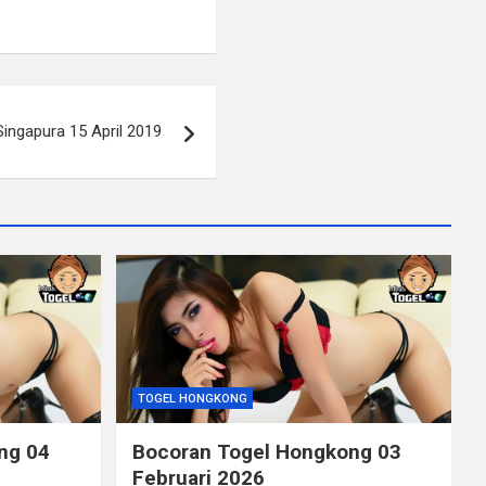
ingapura 15 April 2019
TOGEL HONGKONG
ng 04
Bocoran Togel Hongkong 03
Februari 2026