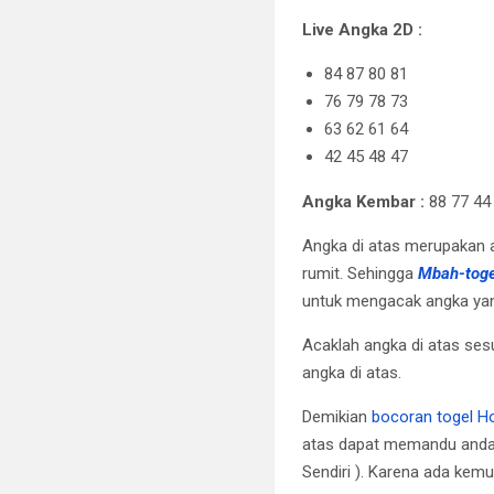
Live Angka 2D :
84 87 80 81
76 79 78 73
63 62 61 64
42 45 48 47
Angka Kembar
:
88 77 44
Angka di atas merupakan 
rumit. Sehingga
Mbah-tog
untuk mengacak angka yan
Acaklah angka di atas sesu
angka di atas.
Demikian
bocoran togel Ho
atas dapat memandu anda u
Sendiri ). Karena ada kem