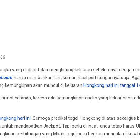
 66
angka yang di dapat dari menghitung keluaran sebelumnya dengan 
el.com
hanya memberikan rangkuman hasil perhitungannya saja. Agar 
g kemungkinan akan muncul di keluaran
Hongkong hari ini tanggal 1
ai insting anda, karena ada kemungkinan angka yang keluar nanti ada
ngkong hari ini
. Semoga prediksi togel Hongkong di atas sekaligus 
ntuk mendapatkan Jackpot. Tapi perlu di ingat, anda tetap harus
U
ungkinan perhitungan yang Mbah-togel.com berikan mengalami kesah