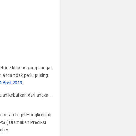
metode khusus yang sangat
anda tidak perlu pusing
4 April 2019
.
lah kebalikan dari angka –
bocoran togel Hongkong di
PS
( Utamakan Prediksi
alan.