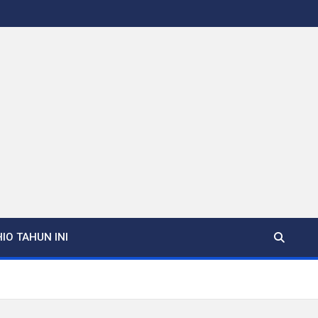
IO TAHUN INI