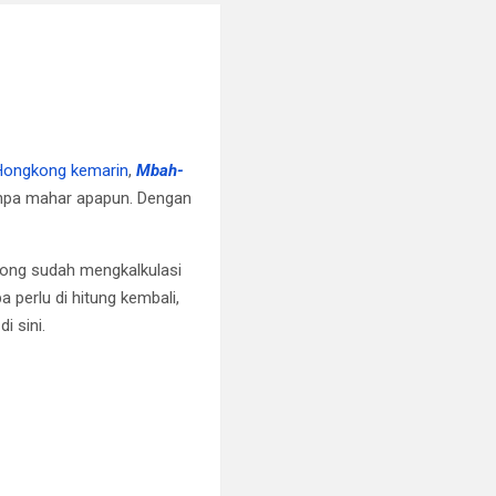
 Hongkong kemarin
,
Mbah-
anpa mahar apapun. Dengan
gkong sudah mengkalkulasi
perlu di hitung kembali,
i sini.