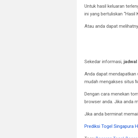
Untuk hasil keluaran terlen
ini yang bertuliskan “Hasil
Atau anda dapat melihatny
Sekedar informasi,
jadwal
Anda dapat mendapatkan u
mudah mengakses situs 
Dengan cara menekan to
browser anda. Jika anda m
Jika anda berminat memaink
Prediksi Togel Singapura H