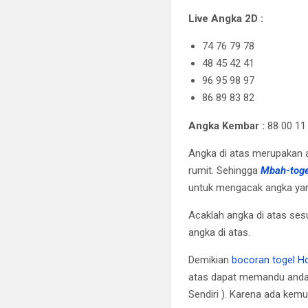
Live Angka 2D :
74 76 79 78
48 45 42 41
96 95 98 97
86 89 83 82
Angka Kembar
:
88 00 11
Angka di atas merupakan 
rumit. Sehingga
Mbah-tog
untuk mengacak angka yan
Acaklah angka di atas sesu
angka di atas.
Demikian
bocoran togel Ho
atas dapat memandu anda u
Sendiri ). Karena ada kem