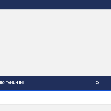
IO TAHUN INI