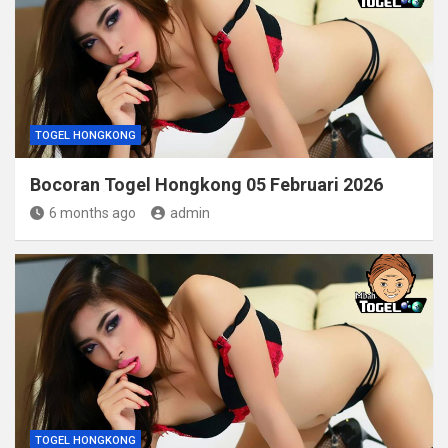
TOGEL HONGKONG
Bocoran Togel Hongkong 05 Februari 2026
6 months ago
admin
TOGEL HONGKONG