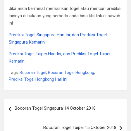
Jika anda berminat memainkan togel atau mencari prediksi
lainnya di bukaan yang berbeda anda bisa klik link di bawah
ini
Prediksi Togel Singapura Hari Ini, dan Prediksi Togel
Singapura Kemarin
Predksi Togel Taipei Hari Ini, dan Prediksi Togel Taipei
Kemarin
Tags:
Bocoran Togel
,
Bocoran Togel Hongkong
,
Prediksi Togel Hongkong Hari Ini
Post
Bocoran Togel Singapura 14 Oktober 2018
navigation
Bocoran Togel Taipei 15 Oktober 2018