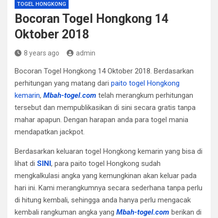
TOGEL HONGKONG
Bocoran Togel Hongkong 14
Oktober 2018
8 years ago
admin
Bocoran Togel Hongkong 14 Oktober 2018. Berdasarkan
perhitungan yang matang dari
paito togel Hongkong
kemarin
,
Mbah-togel.com
telah merangkum perhitungan
tersebut dan mempublikasikan di sini secara gratis tanpa
mahar apapun. Dengan harapan anda para togel mania
mendapatkan jackpot.
Berdasarkan keluaran togel Hongkong kemarin yang bisa di
lihat di
SINI
, para paito togel Hongkong sudah
mengkalkulasi angka yang kemungkinan akan keluar pada
hari ini. Kami merangkumnya secara sederhana tanpa perlu
di hitung kembali, sehingga anda hanya perlu mengacak
kembali rangkuman angka yang
Mbah-togel.com
berikan di