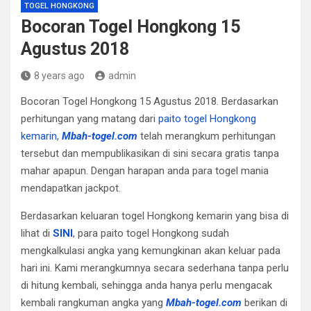
TOGEL HONGKONG
Bocoran Togel Hongkong 15
Agustus 2018
8 years ago
admin
Bocoran Togel Hongkong 15 Agustus 2018. Berdasarkan
perhitungan yang matang dari
paito togel Hongkong
kemarin
,
Mbah-togel.com
telah merangkum perhitungan
tersebut dan mempublikasikan di sini secara gratis tanpa
mahar apapun. Dengan harapan anda para togel mania
mendapatkan jackpot.
Berdasarkan keluaran togel Hongkong kemarin yang bisa di
lihat di
SINI
, para paito togel Hongkong sudah
mengkalkulasi angka yang kemungkinan akan keluar pada
hari ini. Kami merangkumnya secara sederhana tanpa perlu
di hitung kembali, sehingga anda hanya perlu mengacak
kembali rangkuman angka yang
Mbah-togel.com
berikan di