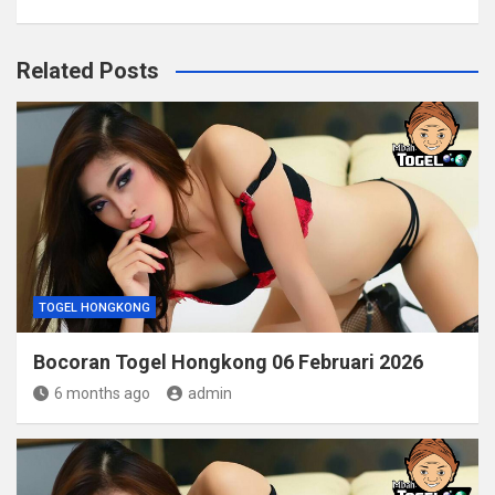
Related Posts
TOGEL HONGKONG
Bocoran Togel Hongkong 06 Februari 2026
6 months ago
admin