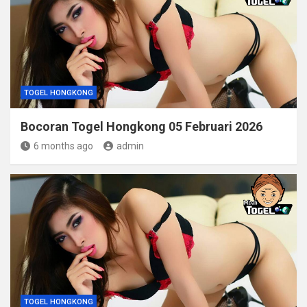
TOGEL HONGKONG
Bocoran Togel Hongkong 05 Februari 2026
6 months ago
admin
TOGEL HONGKONG