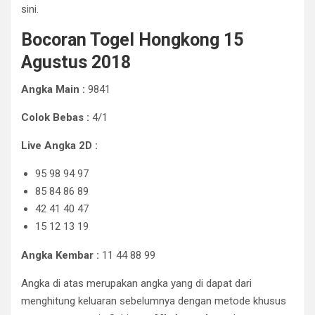
sini.
Bocoran Togel Hongkong 15
Agustus 2018
Angka Main :
9841
Colok Bebas :
4/1
Live Angka 2D :
95 98 94 97
85 84 86 89
42 41 40 47
15 12 13 19
Angka Kembar :
11 44 88 99
Angka di atas merupakan angka yang di dapat dari
menghitung keluaran sebelumnya dengan metode khusus