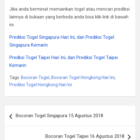
Jika anda berminat memainkan togel atau mencari prediksi
lainnya di bukaan yang berbeda anda bisa klik link di bawah
ini
Prediksi Togel Singapura Hari Ini, dan Prediksi Togel
Singapura Kemarin
Predksi Togel Taipei Hari Ini, dan Prediksi Togel Taipei
Kemarin
Tags:
Bocoran Togel
,
Bocoran Togel Hongkong Hari Ini
,
Prediksi Togel Hongkong Hari Ini
Post
Bocoran Togel Singapura 15 Agustus 2018
navigation
Bocoran Togel Taipei 16 Agustus 2018