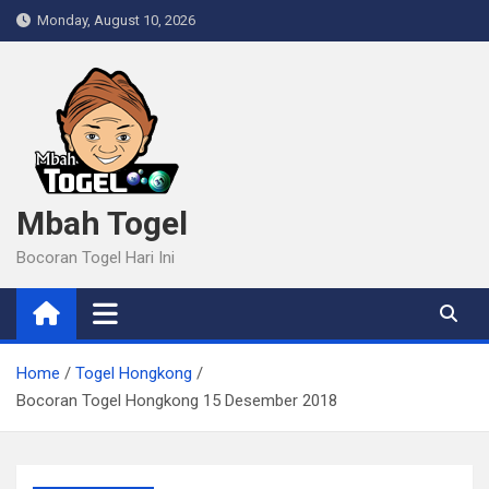
Skip
Monday, August 10, 2026
to
content
Mbah Togel
Bocoran Togel Hari Ini
Home
Togel Hongkong
Bocoran Togel Hongkong 15 Desember 2018