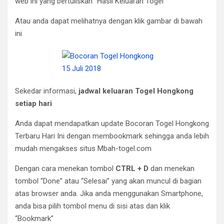
web ini yang bertuliskan “Hasil Keluaran Togel”
Atau anda dapat melihatnya dengan klik gambar di bawah
ini
Sekedar informasi,
jadwal keluaran Togel Hongkong
setiap hari
Anda dapat mendapatkan update Bocoran Togel Hongkong
Terbaru Hari Ini dengan membookmark sehingga anda lebih
mudah mengakses situs Mbah-togel.com
Dengan cara menekan tombol
CTRL + D
dan menekan
tombol “Done” atau “Selesai” yang akan muncul di bagian
atas browser anda. Jika anda menggunakan Smartphone,
anda bisa pilih tombol menu di sisi atas dan klik
“Bookmark”