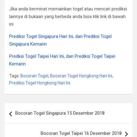
Jika anda berminat memainkan togel atau mencari prediksi
lainnya di bukaan yang berbeda anda bisa klik link di bawah
ini
Prediksi Togel Singapura Hari Ini, dan Prediksi Togel
Singapura Kemarin
Predksi Togel Taipei Hari Ini, dan Prediksi Togel Taipei
Kemarin
Tags:
Bocoran Togel
,
Bocoran Togel Hongkong Hari Ini
,
Prediksi Togel Hongkong Hari Ini
Post
Bocoran Togel Singapura 15 Desember 2018
navigation
Bocoran Togel Taipei 16 Desember 2018