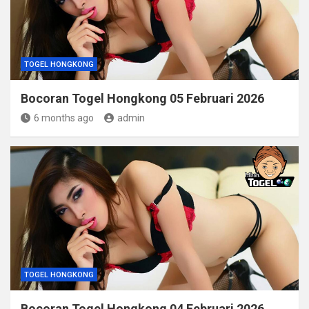
TOGEL HONGKONG
Bocoran Togel Hongkong 05 Februari 2026
6 months ago
admin
TOGEL HONGKONG
Bocoran Togel Hongkong 04 Februari 2026