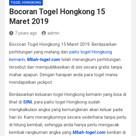
TOGEL HONGKONG
Bocoran Togel Hongkong 15
Maret 2019
7 years ago
admin
Bocoran Togel Hongkong 15 Maret 2019. Berdasarkan
perhitungan yang matang dari
paito togel Hongkong
kemarin
,
Mbah-togel.com
telah merangkum perhitungan
tersebut dan mempublikasikan di sini secara gratis tanpa
mahar apapun. Dengan harapan anda para togel mania
mendapatkan jackpot.
Berdasarkan keluaran togel Hongkong kemarin yang bisa di
lihat di
SINI
, para paito togel Hongkong sudah
mengkalkulasi angka yang kemungkinan akan keluar pada
hari ini. Kami merangkumnya secara sederhana tanpa perlu
di hitung kembali, sehingga anda hanya perlu mengacak
kembali rangkuman angka yang
Mbah-togel.com
berikan di