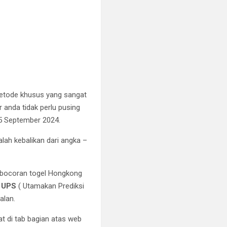
metode khusus yang sangat
 anda tidak perlu pusing
15 September 2024.
lah kebalikan dari angka –
s bocoran togel Hongkong
s
UPS
( Utamakan Prediksi
alan.
hat di tab bagian atas web