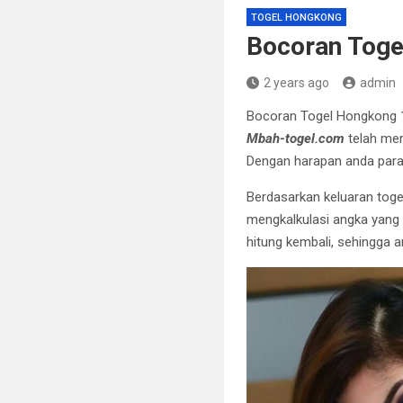
TOGEL HONGKONG
Bocoran Toge
2 years ago
admin
Bocoran Togel Hongkong 1
Mbah-togel.com
telah me
Dengan harapan anda para
Berdasarkan keluaran toge
mengkalkulasi angka yang 
hitung kembali, sehingga