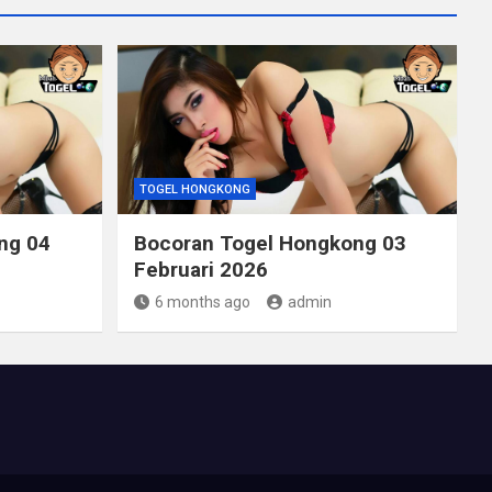
TOGEL HONGKONG
ng 04
Bocoran Togel Hongkong 03
Februari 2026
6 months ago
admin