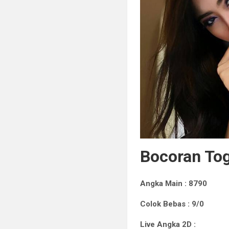
Bocoran To
Angka Main : 8790
Colok Bebas : 9/0
Live Angka 2D :