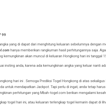
7 99
angka yang di dapat dari menghitung keluaran sebelumnya dengan 
el.com
hanya memberikan rangkuman hasil perhitungannya saja. Agar
g kemungkinan akan muncul di keluaran Hongkong hari ini tanggal 
ai insting anda, karena ada kemungkinan angka yang keluar nanti ada
ngkong hari ini . Semoga Prediksi Togel Hongkong di atas sekaligu
a untuk mendapatkan Jackpot. Tapi perlu di ingat, anda tetap haru
ungkinan perhitungan yang Mbah-togel.com berikan mengalami kesah
gkap togel hari ini, atau keluaran terlengkap togel kemarin dapat di li