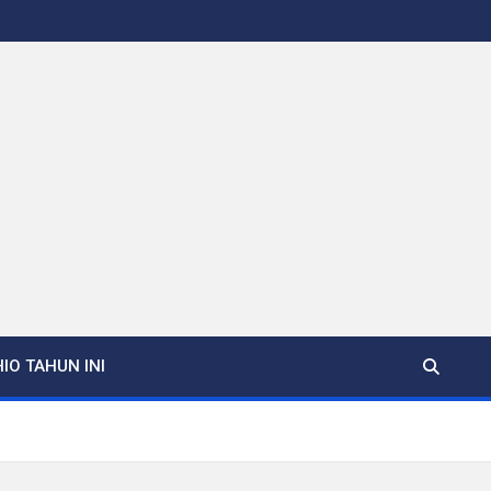
IO TAHUN INI