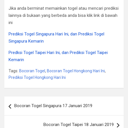
Jika anda berminat memainkan togel atau mencari prediksi
lainnya di bukaan yang berbeda anda bisa klik link di bawah
ini
Prediksi Togel Singapura Hari Ini, dan Prediksi Togel
Singapura Kemarin
Predksi Togel Taipei Hari Ini, dan Prediksi Togel Taipei
Kemarin
Tags:
Bocoran Togel
,
Bocoran Togel Hongkong Hari Ini
,
Prediksi Togel Hongkong Hari Ini
Post
Bocoran Togel Singapura 17 Januari 2019
navigation
Bocoran Togel Taipei 18 Januari 2019