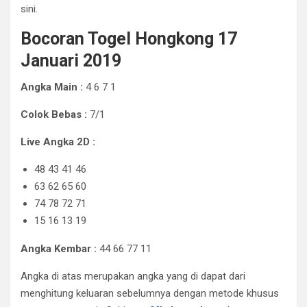
sini.
Bocoran Togel Hongkong 17
Januari 2019
Angka Main :
4 6 7 1
Colok Bebas :
7/1
Live Angka 2D :
48 43 41 46
63 62 65 60
74 78 72 71
15 16 13 19
Angka Kembar :
44 66 77 11
Angka di atas merupakan angka yang di dapat dari
menghitung keluaran sebelumnya dengan metode khusus