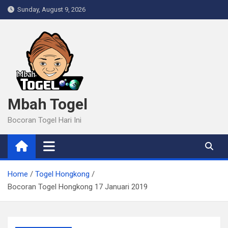
Skip
Sunday, August 9, 2026
to
content
Mbah Togel
Bocoran Togel Hari Ini
Home
Togel Hongkong
Bocoran Togel Hongkong 17 Januari 2019