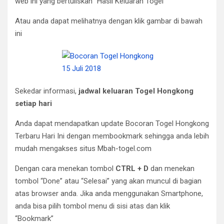
web ini yang bertuliskan “Hasil Keluaran Togel”
Atau anda dapat melihatnya dengan klik gambar di bawah
ini
Sekedar informasi,
jadwal keluaran Togel Hongkong
setiap hari
Anda dapat mendapatkan update Bocoran Togel Hongkong
Terbaru Hari Ini dengan membookmark sehingga anda lebih
mudah mengakses situs Mbah-togel.com
Dengan cara menekan tombol
CTRL + D
dan menekan
tombol “Done” atau “Selesai” yang akan muncul di bagian
atas browser anda. Jika anda menggunakan Smartphone,
anda bisa pilih tombol menu di sisi atas dan klik
“Bookmark”