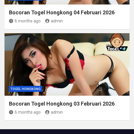
Bocoran Togel Hongkong 04 Februari 2026
6 months ago
admin
TOGEL HONGKONG
Bocoran Togel Hongkong 03 Februari 2026
6 months ago
admin