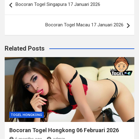
Bocoran Togel Singapura 17 Januari 2026
navigation
Bocoran Togel Macau 17 Januari 2026
Related Posts
TOGEL HONGKONG
Bocoran Togel Hongkong 06 Februari 2026