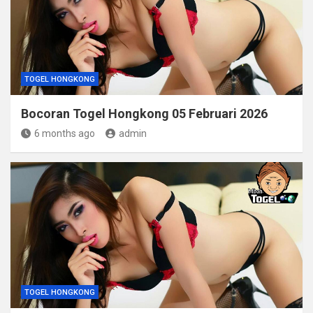
TOGEL HONGKONG
Bocoran Togel Hongkong 05 Februari 2026
6 months ago
admin
TOGEL HONGKONG