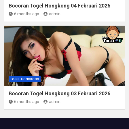
Bocoran Togel Hongkong 04 Februari 2026
6 months ago
admin
TOGEL HONGKONG
Bocoran Togel Hongkong 03 Februari 2026
6 months ago
admin