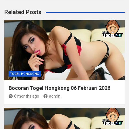
Related Posts
TOGEL HONGKONG
Bocoran Togel Hongkong 06 Februari 2026
6 months ago
admin