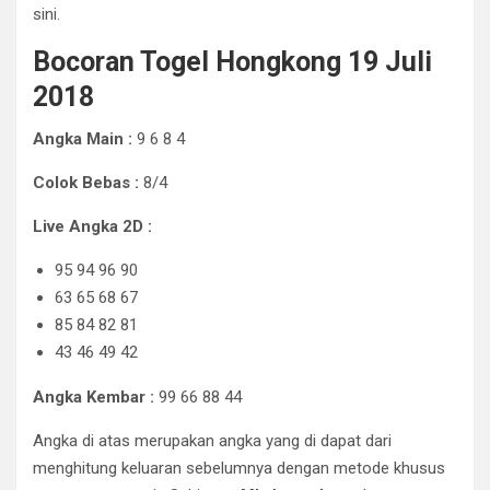
sini.
Bocoran Togel Hongkong 19 Juli
2018
Angka Main :
9 6 8 4
Colok Bebas :
8/4
Live Angka 2D :
95 94 96 90
63 65 68 67
85 84 82 81
43 46 49 42
Angka Kembar :
99 66 88 44
Angka di atas merupakan angka yang di dapat dari
menghitung keluaran sebelumnya dengan metode khusus