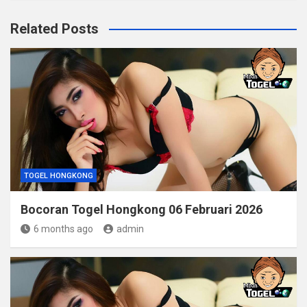
Related Posts
TOGEL HONGKONG
Bocoran Togel Hongkong 06 Februari 2026
6 months ago
admin