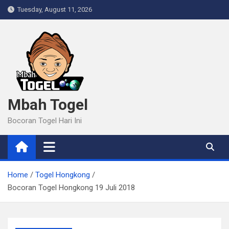
Skip
Tuesday, August 11, 2026
to
content
Mbah Togel
Bocoran Togel Hari Ini
Home
Togel Hongkong
Bocoran Togel Hongkong 19 Juli 2018