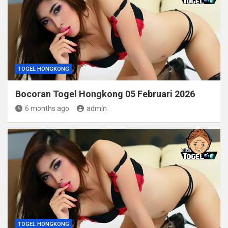
TOGEL HONGKONG
Bocoran Togel Hongkong 05 Februari 2026
6 months ago
admin
TOGEL HONGKONG