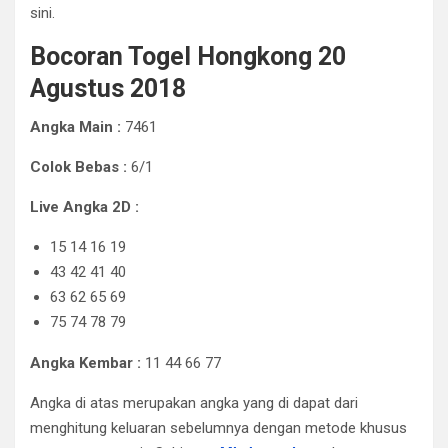
sini.
Bocoran Togel Hongkong 20
Agustus 2018
Angka Main :
7461
Colok Bebas :
6/1
Live Angka 2D :
15 14 16 19
43 42 41 40
63 62 65 69
75 74 78 79
Angka Kembar :
11 44 66 77
Angka di atas merupakan angka yang di dapat dari
menghitung keluaran sebelumnya dengan metode khusus