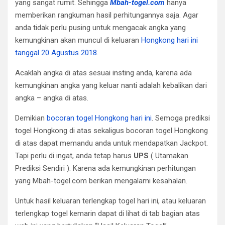
yang sangat rumit. Sehingga
Mbah-togel.com
hanya
memberikan rangkuman hasil perhitungannya saja. Agar
anda tidak perlu pusing untuk mengacak angka yang
kemungkinan akan muncul di keluaran
Hongkong hari ini
tanggal 20 Agustus 2018
.
Acaklah angka di atas sesuai insting anda, karena ada
kemungkinan angka yang keluar nanti adalah kebalikan dari
angka – angka di atas.
Demikian
bocoran togel Hongkong hari ini
. Semoga prediksi
togel Hongkong di atas sekaligus bocoran togel Hongkong
di atas dapat memandu anda untuk mendapatkan Jackpot.
Tapi perlu di ingat, anda tetap harus
UPS
( Utamakan
Prediksi Sendiri ). Karena ada kemungkinan perhitungan
yang Mbah-togel.com berikan mengalami kesahalan.
Untuk hasil keluaran terlengkap togel hari ini, atau keluaran
terlengkap togel kemarin dapat di lihat di tab bagian atas