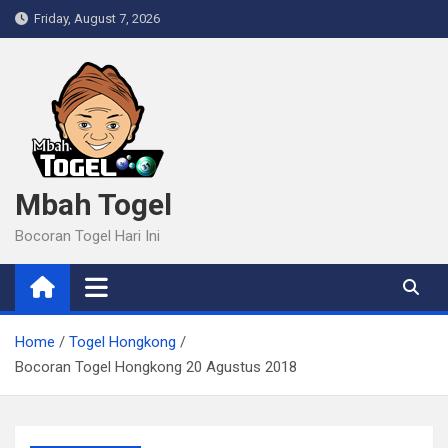
Skip
Friday, August 7, 2026
to
content
Mbah Togel
Bocoran Togel Hari Ini
Home
Togel Hongkong
Bocoran Togel Hongkong 20 Agustus 2018