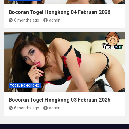
Bocoran Togel Hongkong 04 Februari 2026
6 months ago
admin
TOGEL HONGKONG
Bocoran Togel Hongkong 03 Februari 2026
6 months ago
admin