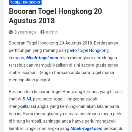
TOGEL HONGKONG
Bocoran Togel Hongkong 20
Agustus 2018
8 years ago
admin
Bocoran Togel Hongkong 20 Agustus 2018. Berdasarkan
perhitungan yang matang dari
paito togel Hongkong
kemarin
,
Mbah-togel.com
telah merangkum perhitungan
tersebut dan mempublikasikan di sini secara gratis tanpa
mahar apapun. Dengan harapan anda para togel mania
mendapatkan jackpot.
Berdasarkan keluaran togel Hongkong kemarin yang bisa di
lihat di
SINI
, para paito togel Hongkong sudah
mengkalkulasi angka yang kemungkinan akan keluar pada
hari ini. Kami merangkumnya secara sederhana tanpa perlu
di hitung kembali, sehingga anda hanya perlu mengacak
kembali rangkuman angka yang
Mbah-togel.com
berikan di