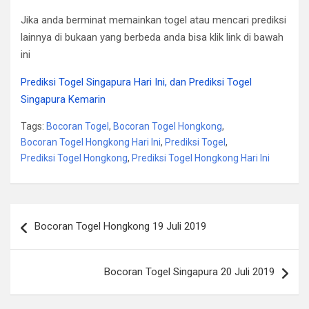
Jika anda berminat memainkan togel atau mencari prediksi
lainnya di bukaan yang berbeda anda bisa klik link di bawah
ini
Prediksi Togel Singapura Hari Ini, dan Prediksi Togel
Singapura Kemarin
Tags:
Bocoran Togel
,
Bocoran Togel Hongkong
,
Bocoran Togel Hongkong Hari Ini
,
Prediksi Togel
,
Prediksi Togel Hongkong
,
Prediksi Togel Hongkong Hari Ini
Post
Bocoran Togel Hongkong 19 Juli 2019
navigation
Bocoran Togel Singapura 20 Juli 2019