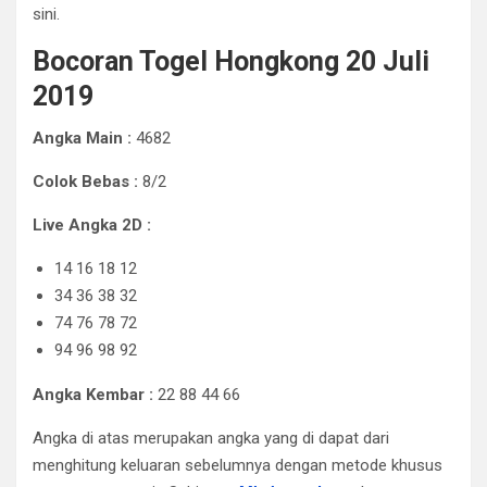
sini.
Bocoran Togel Hongkong 20 Juli
2019
Angka Main :
4682
Colok Bebas :
8/2
Live Angka 2D :
14 16 18 12
34 36 38 32
74 76 78 72
94 96 98 92
Angka Kembar
:
22 88 44 66
Angka di atas merupakan angka yang di dapat dari
menghitung keluaran sebelumnya dengan metode khusus