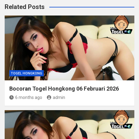
Related Posts
TOGEL HONGKONG
Bocoran Togel Hongkong 06 Februari 2026
6 months ago
admin