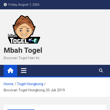
Skip
Friday, August 7, 2026
to
content
Mbah Togel
Bocoran Togel Hari Ini
Home
Togel Hongkong
Bocoran Togel Hongkong 20 Juli 2019