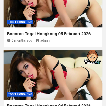
TOGEL HONGKONG
Bocoran Togel Hongkong 05 Februari 2026
6 months ago
admin
TOGEL HONGKONG
Bocoran Togel Hongkong 04 Februari 2026