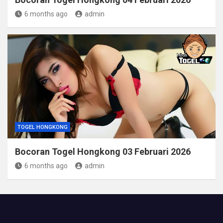
6 months ago
admin
TOGEL HONGKONG
Bocoran Togel Hongkong 03 Februari 2026
6 months ago
admin