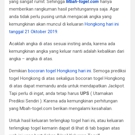
yang sangat rumit. Sehingga
Mbah-togel.com
hanya
memberikan rangkuman hasil perhitungannya saja. Agar
anda tidak perlu pusing untuk mengacak angka yang
kemungkinan akan muncul di keluaran
Hongkong hari ini
tanggal 21 Oktober 2019
.
Acaklah angka di atas sesuai insting anda, karena ada
kemungkinan angka yang keluar nanti adalah kebalikan dari
angka – angka di atas.
Demikian
bocoran togel Hongkong hari ini
. Semoga prediksi
togel Hongkong di atas sekaligus bocoran togel Hongkong
di atas dapat memandu anda untuk mendapatkan Jackpot.
Tapi perlu di ingat, anda tetap harus
UPS
( Utamakan
Prediksi Sendiri ). Karena ada kemungkinan perhitungan
yang Mbah-togel.com berikan mengalami kesahalan.
Untuk hasil keluaran terlengkap togel hari ini, atau keluaran
terlengkap togel kemarin dapat di lihat di tab bagian atas