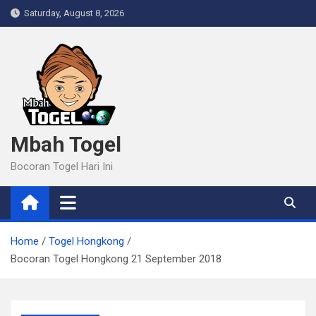
Skip
Saturday, August 8, 2026
to
content
Mbah Togel
Bocoran Togel Hari Ini
Home
Togel Hongkong
Bocoran Togel Hongkong 21 September 2018