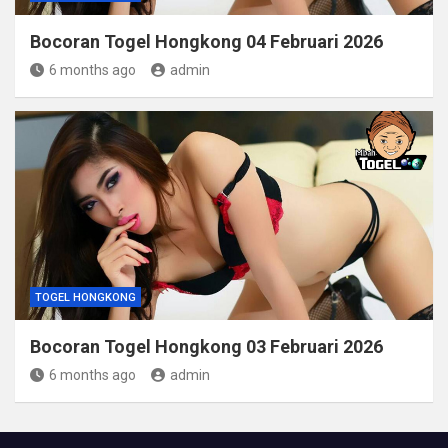
Bocoran Togel Hongkong 04 Februari 2026
6 months ago
admin
TOGEL HONGKONG
Bocoran Togel Hongkong 03 Februari 2026
6 months ago
admin