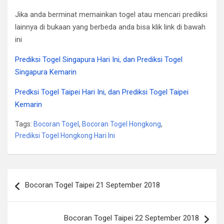
Jika anda berminat memainkan togel atau mencari prediksi
lainnya di bukaan yang berbeda anda bisa klik link di bawah
ini
Prediksi Togel Singapura Hari Ini, dan Prediksi Togel
Singapura Kemarin
Predksi Togel Taipei Hari Ini, dan Prediksi Togel Taipei
Kemarin
Tags:
Bocoran Togel
,
Bocoran Togel Hongkong
,
Prediksi Togel Hongkong Hari Ini
Post
Bocoran Togel Taipei 21 September 2018
navigation
Bocoran Togel Taipei 22 September 2018