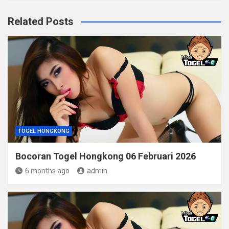
Related Posts
TOGEL HONGKONG
Bocoran Togel Hongkong 06 Februari 2026
6 months ago
admin