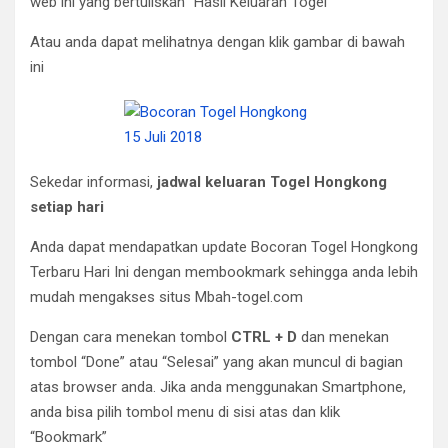
web ini yang bertuliskan “Hasil Keluaran Togel”
Atau anda dapat melihatnya dengan klik gambar di bawah
ini
Sekedar informasi,
jadwal keluaran Togel Hongkong
setiap hari
Anda dapat mendapatkan update Bocoran Togel Hongkong
Terbaru Hari Ini dengan membookmark sehingga anda lebih
mudah mengakses situs Mbah-togel.com
Dengan cara menekan tombol
CTRL + D
dan menekan
tombol “Done” atau “Selesai” yang akan muncul di bagian
atas browser anda. Jika anda menggunakan Smartphone,
anda bisa pilih tombol menu di sisi atas dan klik
“Bookmark”