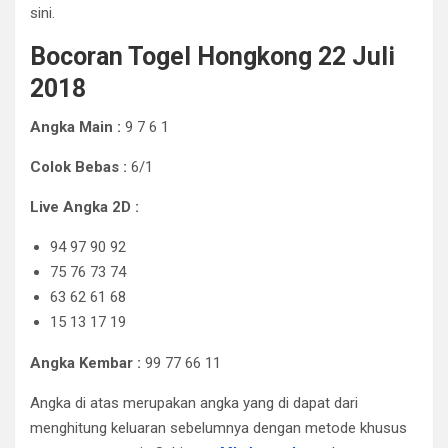
sini.
Bocoran Togel Hongkong 22 Juli
2018
Angka Main :
9 7 6 1
Colok Bebas :
6/1
Live Angka 2D :
94 97 90 92
75 76 73 74
63 62 61 68
15 13 17 19
Angka Kembar :
99 77 66 11
Angka di atas merupakan angka yang di dapat dari
menghitung keluaran sebelumnya dengan metode khusus