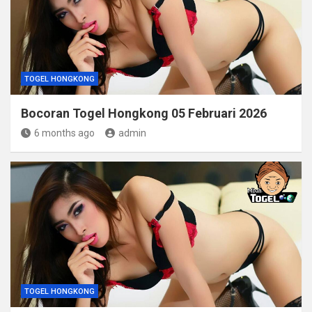
TOGEL HONGKONG
Bocoran Togel Hongkong 05 Februari 2026
6 months ago
admin
TOGEL HONGKONG