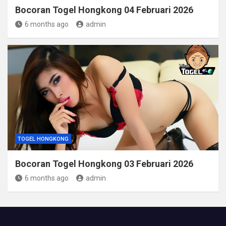
Bocoran Togel Hongkong 04 Februari 2026
6 months ago
admin
TOGEL HONGKONG
Bocoran Togel Hongkong 03 Februari 2026
6 months ago
admin