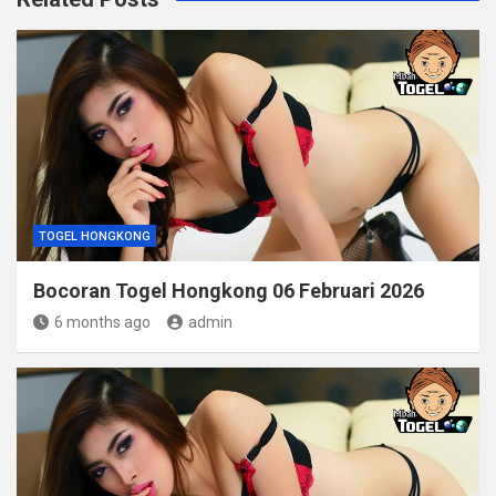
TOGEL HONGKONG
Bocoran Togel Hongkong 06 Februari 2026
6 months ago
admin