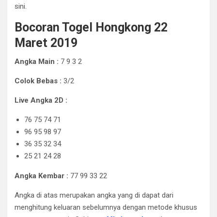
sini.
Bocoran Togel Hongkong 22
Maret 2019
Angka Main :
7 9 3 2
Colok Bebas :
3/2
Live Angka 2D :
76 75 74 71
96 95 98 97
36 35 32 34
25 21 24 28
Angka Kembar
:
77 99 33 22
Angka di atas merupakan angka yang di dapat dari
menghitung keluaran sebelumnya dengan metode khusus