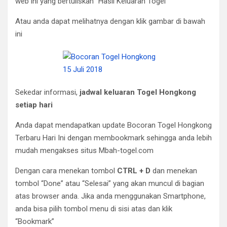
web ini yang bertuliskan “Hasil Keluaran Togel”
Atau anda dapat melihatnya dengan klik gambar di bawah
ini
Sekedar informasi,
jadwal keluaran Togel Hongkong
setiap hari
Anda dapat mendapatkan update Bocoran Togel Hongkong
Terbaru Hari Ini dengan membookmark sehingga anda lebih
mudah mengakses situs Mbah-togel.com
Dengan cara menekan tombol
CTRL + D
dan menekan
tombol “Done” atau “Selesai” yang akan muncul di bagian
atas browser anda. Jika anda menggunakan Smartphone,
anda bisa pilih tombol menu di sisi atas dan klik
“Bookmark”