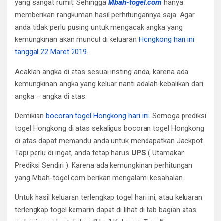
yang sangat rumit. Sehingga
Mbah-togel.com
hanya
memberikan rangkuman hasil perhitungannya saja. Agar
anda tidak perlu pusing untuk mengacak angka yang
kemungkinan akan muncul di keluaran
Hongkong hari ini
tanggal 22 Maret 2019
.
Acaklah angka di atas sesuai insting anda, karena ada
kemungkinan angka yang keluar nanti adalah kebalikan dari
angka – angka di atas.
Demikian
bocoran togel Hongkong hari ini
. Semoga prediksi
togel Hongkong di atas sekaligus bocoran togel Hongkong
di atas dapat memandu anda untuk mendapatkan Jackpot.
Tapi perlu di ingat, anda tetap harus
UPS
( Utamakan
Prediksi Sendiri ). Karena ada kemungkinan perhitungan
yang Mbah-togel.com berikan mengalami kesahalan.
Untuk hasil keluaran terlengkap togel hari ini, atau keluaran
terlengkap togel kemarin dapat di lihat di tab bagian atas