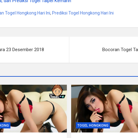
ni, dan Prediksi Togel Taipei Kemarin
n Togel Hongkong Hari Ini
,
Prediksi Togel Hongkong Hari Ini
ura 23 Desember 2018
Bocoran Togel Ta
KONG
TOGEL HONGKONG