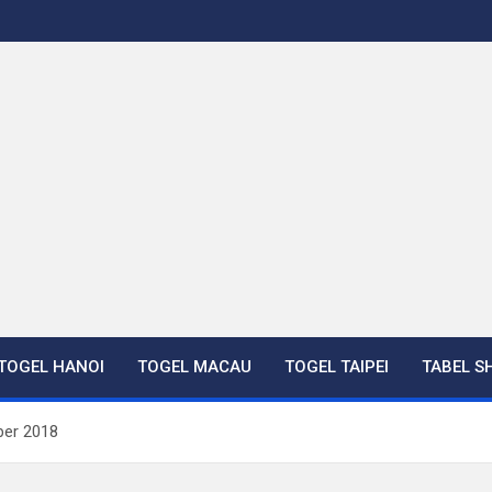
TOGEL HANOI
TOGEL MACAU
TOGEL TAIPEI
TABEL SH
ber 2018