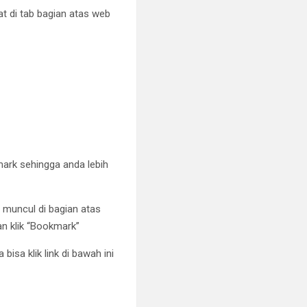
hat di tab bagian atas web
rk sehingga anda lebih
 muncul di bagian atas
an klik “Bookmark”
isa klik link di bawah ini