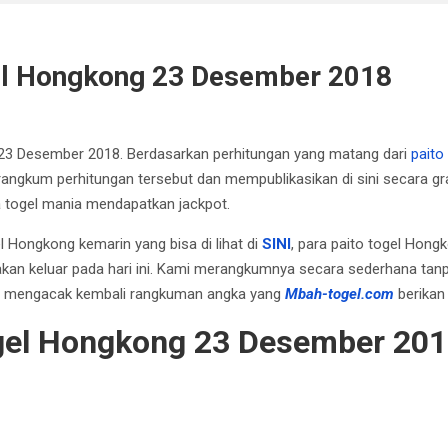
el Hongkong 23 Desember 2018
3 Desember 2018. Berdasarkan perhitungan yang matang dari
paito
angkum perhitungan tersebut dan mempublikasikan di sini secara gr
 togel mania mendapatkan jackpot.
l Hongkong kemarin yang bisa di lihat di
SINI
, para paito togel Hon
an keluar pada hari ini. Kami merangkumnya secara sederhana tanpa 
lu mengacak kembali rangkuman angka yang
Mbah-togel.com
berikan d
gel Hongkong 23 Desember 20