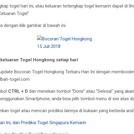
gkap togel hari ini, atau keluaran terlengkap togel kemarin dapat di li
 Keluaran Togel”
a dengan klik gambar di bawah ini
 keluaran Togel Hongkong setiap hari
pdate Bocoran Togel Hongkong Terbaru Hari Ini dengan membookma
Mbah-togel.com
mbol
CTRL + D
dan menekan tombol “Done” atau “Selesai” yang akan
enggunakan Smartphone, anda bisa pilih tombol menu di sisi atas d
an togel atau mencari prediksi lainnya di bukaan yang berbeda anda b
ari Ini, dan Prediksi Togel Singapura Kemarin