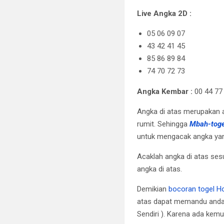
Live Angka 2D :
05 06 09 07
43 42 41 45
85 86 89 84
74 70 72 73
Angka Kembar :
00 44 77
Angka di atas merupakan 
rumit. Sehingga
Mbah-tog
untuk mengacak angka yan
Acaklah angka di atas sesu
angka di atas.
Demikian
bocoran togel Ho
atas dapat memandu anda u
Sendiri ). Karena ada kem