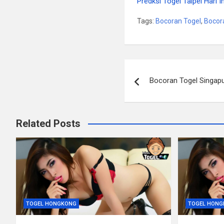
Predksi Togel Taipei Hari I
Tags:
Bocoran Togel
,
Bocora
Post
Bocoran Togel Singap
navigation
Related Posts
TOGEL HONGKONG
TOGEL HONG