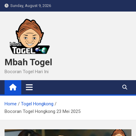
Skip
Sunday, August 9, 2026
to
content
Mbah Togel
Bocoran Togel Hari Ini
Home
Togel Hongkong
Bocoran Togel Hongkong 23 Mei 2025