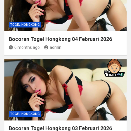
TOGEL HONGKONG
Bocoran Togel Hongkong 04 Februari 2026
6 months ago
admin
TOGEL HONGKONG
Bocoran Togel Hongkong 03 Februari 2026