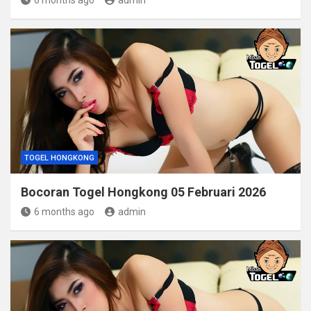
6 months ago
admin
TOGEL HONGKONG
Bocoran Togel Hongkong 05 Februari 2026
6 months ago
admin