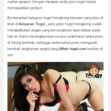
mahar apapun. Dengan harapan anda para togel mania
mendapatkan jackpot
Berdasarkan keluaran togel Hongkong kemarin yang bisa di
lihat di
Keluaran Togel
, para paito togel Hongkong sudah
mengkalkulasi angka yang kemungkinan akan keluar pada
hari ini. Kami merangkumnya secara sederhana tanpa perlu
di hitung kembali, sehingga anda hanya perlu mengacak
kembali rangkuman angka yang
Mbah-togel.com
berikan di
sini.