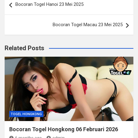
Bocoran Togel Hanoi 23 Mei 2025
navigation
Bocoran Togel Macau 23 Mei 2025
Related Posts
TOGEL HONGKONG
Bocoran Togel Hongkong 06 Februari 2026