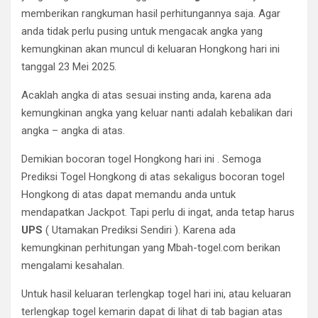
memberikan rangkuman hasil perhitungannya saja. Agar
anda tidak perlu pusing untuk mengacak angka yang
kemungkinan akan muncul di keluaran Hongkong hari ini
tanggal 23 Mei 2025.
Acaklah angka di atas sesuai insting anda, karena ada
kemungkinan angka yang keluar nanti adalah kebalikan dari
angka – angka di atas.
Demikian bocoran togel Hongkong hari ini . Semoga
Prediksi Togel Hongkong di atas sekaligus bocoran togel
Hongkong di atas dapat memandu anda untuk
mendapatkan Jackpot. Tapi perlu di ingat, anda tetap harus
UPS
( Utamakan Prediksi Sendiri ). Karena ada
kemungkinan perhitungan yang Mbah-togel.com berikan
mengalami kesahalan.
Untuk hasil keluaran terlengkap togel hari ini, atau keluaran
terlengkap togel kemarin dapat di lihat di tab bagian atas