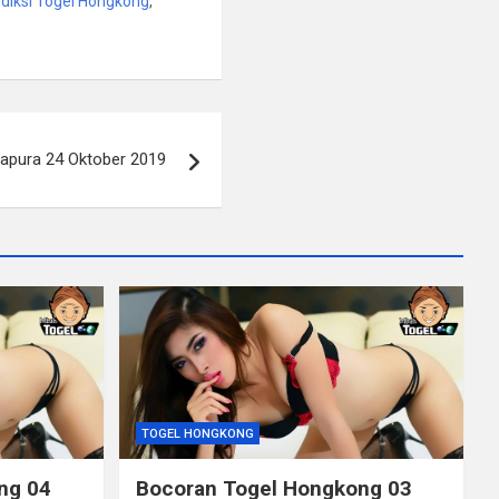
diksi Togel Hongkong
,
apura 24 Oktober 2019
TOGEL HONGKONG
ng 04
Bocoran Togel Hongkong 03