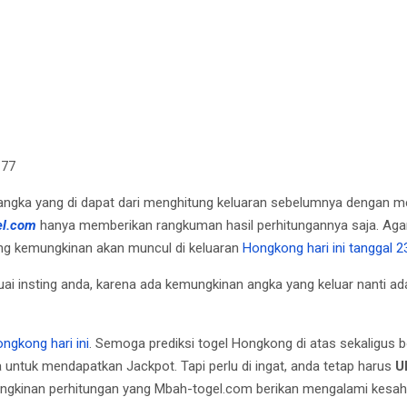
 77
angka yang di dapat dari menghitung keluaran sebelumnya dengan 
el.com
hanya memberikan rangkuman hasil perhitungannya saja. Agar 
g kemungkinan akan muncul di keluaran
Hongkong hari ini tanggal 
ai insting anda, karena ada kemungkinan angka yang keluar nanti ada
ngkong hari ini
. Semoga prediksi togel Hongkong di atas sekaligus 
ntuk mendapatkan Jackpot. Tapi perlu di ingat, anda tetap harus
U
ungkinan perhitungan yang Mbah-togel.com berikan mengalami kesah