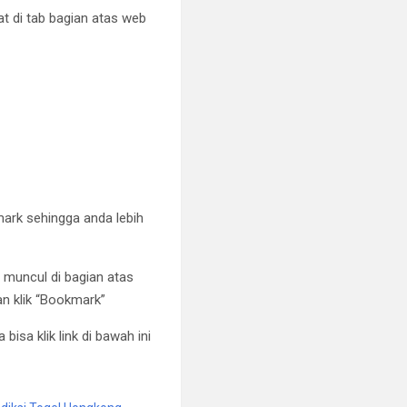
hat di tab bagian atas web
rk sehingga anda lebih
 muncul di bagian atas
an klik “Bookmark”
isa klik link di bawah ini