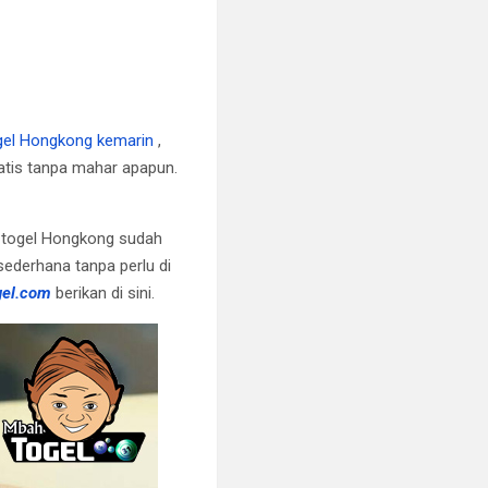
ogel Hongkong kemarin
,
atis tanpa mahar apapun.
o togel Hongkong sudah
ederhana tanpa perlu di
gel.com
berikan di sini.