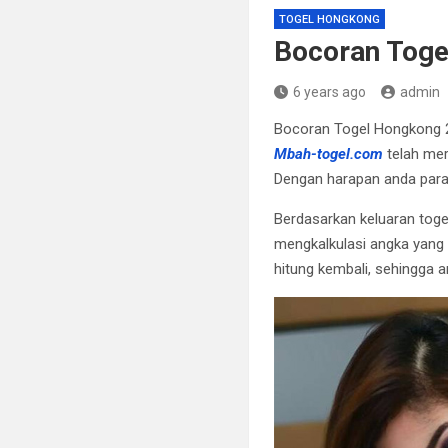
TOGEL HONGKONG
Bocoran Toge
6 years ago
admin
Bocoran Togel Hongkong 2
Mbah-togel.com
telah me
Dengan harapan anda para
Berdasarkan keluaran toge
mengkalkulasi angka yang 
hitung kembali, sehingga