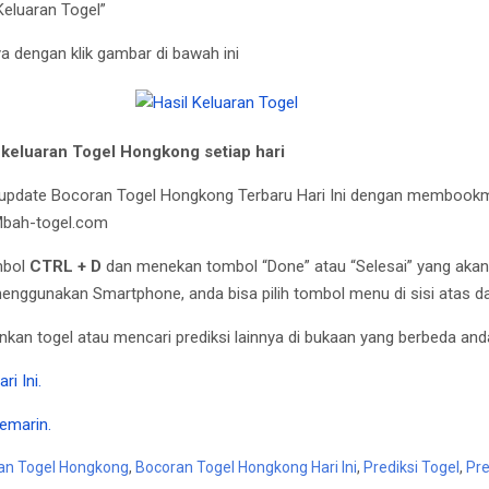
 Keluaran Togel”
a dengan klik gambar di bawah ini
 keluaran Togel Hongkong setiap hari
pdate Bocoran Togel Hongkong Terbaru Hari Ini dengan membookma
Mbah-togel.com
mbol
CTRL + D
dan menekan tombol “Done” atau “Selesai” yang akan
enggunakan Smartphone, anda bisa pilih tombol menu di sisi atas d
an togel atau mencari prediksi lainnya di bukaan yang berbeda anda b
ri Ini.
Kemarin.
an Togel Hongkong
,
Bocoran Togel Hongkong Hari Ini
,
Prediksi Togel
,
Pre