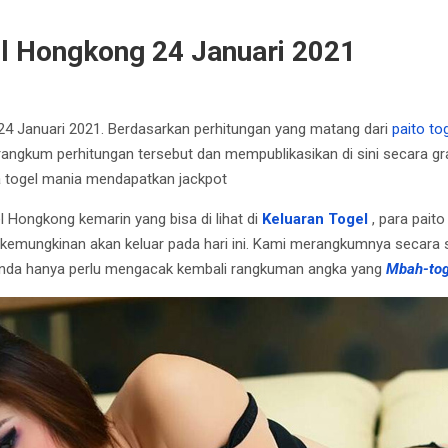
l Hongkong 24 Januari 2021
4 Januari 2021. Berdasarkan perhitungan yang matang dari
paito t
rangkum perhitungan tersebut dan mempublikasikan di sini secara gr
 togel mania mendapatkan jackpot
l Hongkong kemarin yang bisa di lihat di
Keluaran Togel
, para pait
kemungkinan akan keluar pada hari ini. Kami merangkumnya secara s
 anda hanya perlu mengacak kembali rangkuman angka yang
Mbah-to