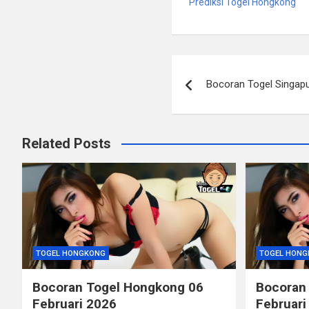
Prediksi Togel Hongkong
Post
Bocoran Togel Singapu
navigation
Related Posts
TOGEL HONGKONG
TOGEL HONG
Bocoran Togel Hongkong 06
Bocoran
Februari 2026
Februari