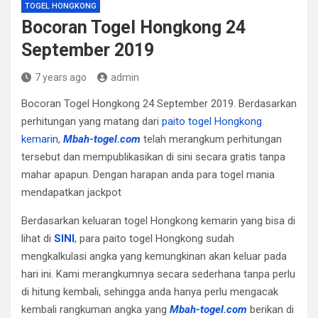
TOGEL HONGKONG
Bocoran Togel Hongkong 24
September 2019
7 years ago
admin
Bocoran Togel Hongkong 24 September 2019. Berdasarkan
perhitungan yang matang dari
paito togel Hongkong
kemarin
,
Mbah-togel.com
telah merangkum perhitungan
tersebut dan mempublikasikan di sini secara gratis tanpa
mahar apapun. Dengan harapan anda para togel mania
mendapatkan jackpot
Berdasarkan keluaran togel Hongkong kemarin yang bisa di
lihat di
SINI
, para paito togel Hongkong sudah
mengkalkulasi angka yang kemungkinan akan keluar pada
hari ini. Kami merangkumnya secara sederhana tanpa perlu
di hitung kembali, sehingga anda hanya perlu mengacak
kembali rangkuman angka yang
Mbah-togel.com
berikan di