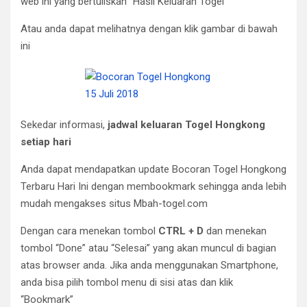
web ini yang bertuliskan “Hasil Keluaran Togel”
Atau anda dapat melihatnya dengan klik gambar di bawah
ini
Sekedar informasi,
jadwal keluaran Togel Hongkong
setiap hari
Anda dapat mendapatkan update Bocoran Togel Hongkong
Terbaru Hari Ini dengan membookmark sehingga anda lebih
mudah mengakses situs Mbah-togel.com
Dengan cara menekan tombol
CTRL + D
dan menekan
tombol “Done” atau “Selesai” yang akan muncul di bagian
atas browser anda. Jika anda menggunakan Smartphone,
anda bisa pilih tombol menu di sisi atas dan klik
“Bookmark”