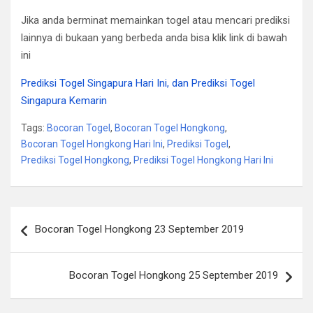
Jika anda berminat memainkan togel atau mencari prediksi
lainnya di bukaan yang berbeda anda bisa klik link di bawah
ini
Prediksi Togel Singapura Hari Ini, dan Prediksi Togel
Singapura Kemarin
Tags:
Bocoran Togel
,
Bocoran Togel Hongkong
,
Bocoran Togel Hongkong Hari Ini
,
Prediksi Togel
,
Prediksi Togel Hongkong
,
Prediksi Togel Hongkong Hari Ini
Post
Bocoran Togel Hongkong 23 September 2019
navigation
Bocoran Togel Hongkong 25 September 2019