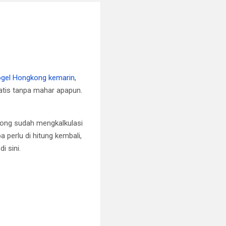
togel Hongkong kemarin
,
atis tanpa mahar apapun.
gkong sudah mengkalkulasi
perlu di hitung kembali,
i sini.