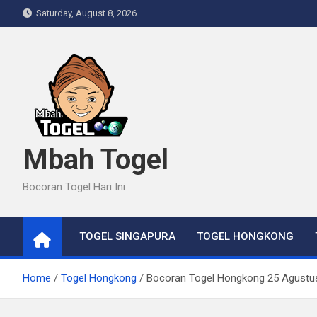
Skip
Saturday, August 8, 2026
to
content
Mbah Togel
Bocoran Togel Hari Ini
TOGEL SINGAPURA
TOGEL HONGKONG
Home
Togel Hongkong
Bocoran Togel Hongkong 25 Agustu