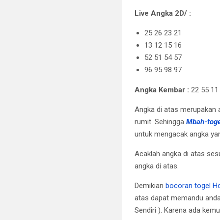
Live Angka 2D/ :
25 26 23 21
13 12 15 16
52 51 54 57
96 95 98 97
Angka Kembar
:
22 55 11
Angka di atas merupakan 
rumit. Sehingga
Mbah-tog
untuk mengacak angka yan
Acaklah angka di atas sesu
angka di atas.
Demikian
bocoran togel Ho
atas dapat memandu anda u
Sendiri ). Karena ada kem