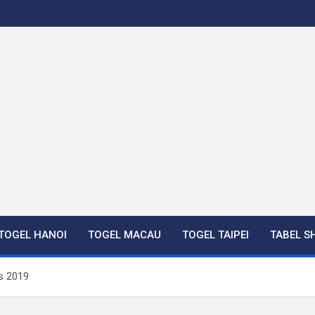
TOGEL HANOI
TOGEL MACAU
TOGEL TAIPEI
TABEL SH
s 2019