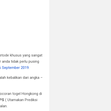
metode khusus yang sangat
anda tidak perlu pusing
26 September 2019
.
lah kebalikan dari angka –
bocoran togel Hongkong di
PS
( Utamakan Prediksi
alan.