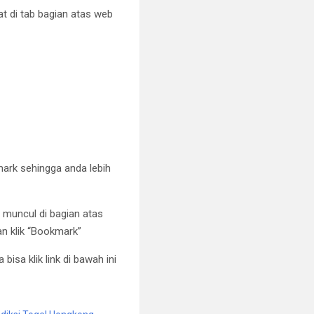
hat di tab bagian atas web
rk sehingga anda lebih
 muncul di bagian atas
an klik “Bookmark”
isa klik link di bawah ini