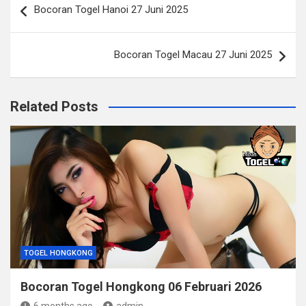
Bocoran Togel Hanoi 27 Juni 2025
navigation
Bocoran Togel Macau 27 Juni 2025
Related Posts
TOGEL HONGKONG
Bocoran Togel Hongkong 06 Februari 2026