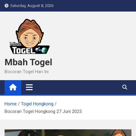
Skip
Saturday, August 8, 2026
to
content
Mbah Togel
Bocoran Togel Hari Ini
Home
Togel Hongkong
Bocoran Togel Hongkong 27 Juni 2025