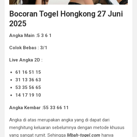
Bocoran Togel Hongkong 27 Juni
2025
Angka Main :5 3 6 1
Colok Bebas : 3/1
Live Angka 2D :
61 16 51 15
31 13 36 63
53 35 56 65
14 17 19 10
Angka Kembar :55
33 66 11
Angka di atas merupakan angka yang di dapat dari
menghitung keluaran sebelumnya dengan metode khusus
yang sangat rumit. Sehingga
Mbah-togel.com
hanya