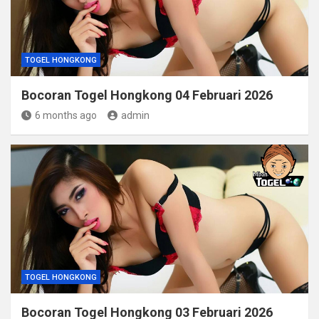
TOGEL HONGKONG
Bocoran Togel Hongkong 04 Februari 2026
6 months ago
admin
TOGEL HONGKONG
Bocoran Togel Hongkong 03 Februari 2026