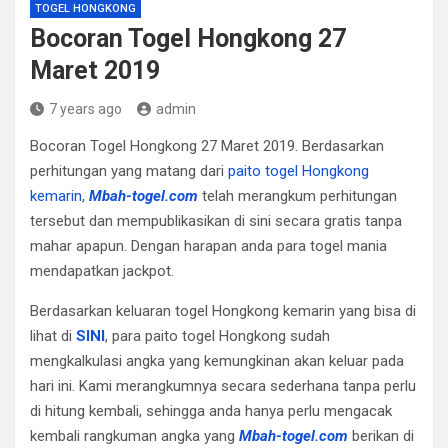
TOGEL HONGKONG
Bocoran Togel Hongkong 27
Maret 2019
7 years ago
admin
Bocoran Togel Hongkong 27 Maret 2019. Berdasarkan
perhitungan yang matang dari
paito togel Hongkong
kemarin
,
Mbah-togel.com
telah merangkum perhitungan
tersebut dan mempublikasikan di sini secara gratis tanpa
mahar apapun. Dengan harapan anda para togel mania
mendapatkan jackpot.
Berdasarkan keluaran togel Hongkong kemarin yang bisa di
lihat di
SINI
, para paito togel Hongkong sudah
mengkalkulasi angka yang kemungkinan akan keluar pada
hari ini. Kami merangkumnya secara sederhana tanpa perlu
di hitung kembali, sehingga anda hanya perlu mengacak
kembali rangkuman angka yang
Mbah-togel.com
berikan di