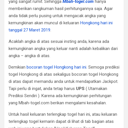
yang sangat rumit. Sehingga
Mbah-togel.com
hanya
memberikan rangkuman hasil perhitungannya saja. Agar
anda tidak perlu pusing untuk mengacak angka yang
kemungkinan akan muncul di keluaran
Hongkong hari ini
tanggal 27 Maret 2019
.
Acaklah angka di atas sesuai insting anda, karena ada
kemungkinan angka yang keluar nanti adalah kebalikan dari
angka – angka di atas.
Demikian
bocoran togel Hongkong hari ini
. Semoga prediksi
togel Hongkong di atas sekaligus bocoran togel Hongkong
di atas dapat memandu anda untuk mendapatkan Jackpot.
Tapi perlu di ingat, anda tetap harus
UPS
( Utamakan
Prediksi Sendiri ). Karena ada kemungkinan perhitungan
yang Mbah-togel.com berikan mengalami kesahalan.
Untuk hasil keluaran terlengkap togel hari ini, atau keluaran
terlengkap togel kemarin dapat di lihat di tab bagian atas