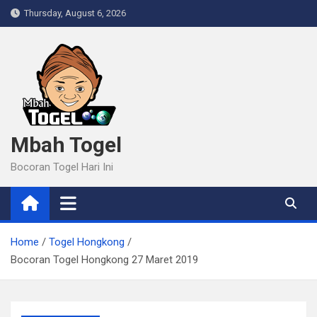
Skip
Thursday, August 6, 2026
to
content
Mbah Togel
Bocoran Togel Hari Ini
Home
Togel Hongkong
Bocoran Togel Hongkong 27 Maret 2019