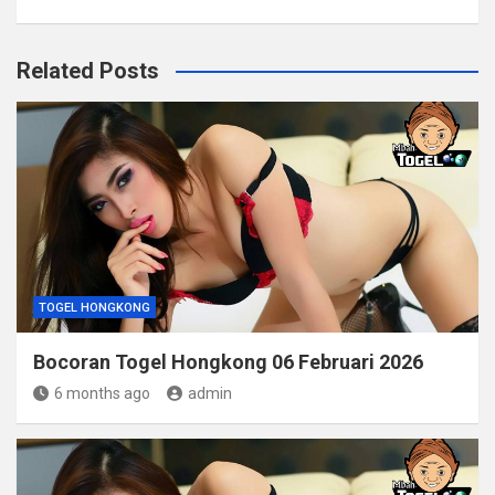
Related Posts
TOGEL HONGKONG
Bocoran Togel Hongkong 06 Februari 2026
6 months ago
admin