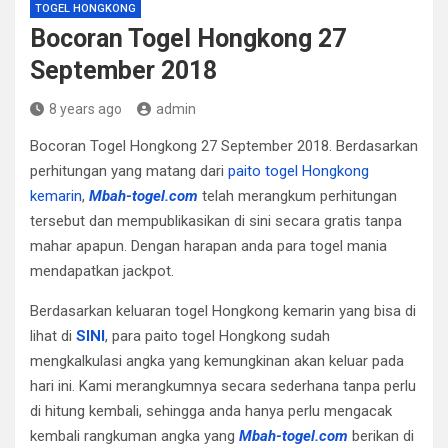
TOGEL HONGKONG
Bocoran Togel Hongkong 27
September 2018
8 years ago
admin
Bocoran Togel Hongkong 27 September 2018. Berdasarkan
perhitungan yang matang dari
paito togel Hongkong
kemarin
,
Mbah-togel.com
telah merangkum perhitungan
tersebut dan mempublikasikan di sini secara gratis tanpa
mahar apapun. Dengan harapan anda para togel mania
mendapatkan jackpot.
Berdasarkan keluaran togel Hongkong kemarin yang bisa di
lihat di
SINI
, para paito togel Hongkong sudah
mengkalkulasi angka yang kemungkinan akan keluar pada
hari ini. Kami merangkumnya secara sederhana tanpa perlu
di hitung kembali, sehingga anda hanya perlu mengacak
kembali rangkuman angka yang
Mbah-togel.com
berikan di