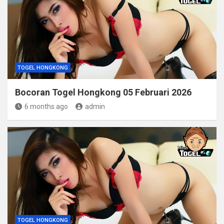
TOGEL HONGKONG
Bocoran Togel Hongkong 05 Februari 2026
6 months ago
admin
TOGEL HONGKONG