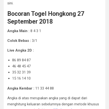
sini.
Bocoran Togel Hongkong 27
September 2018
Angka Main :
8 4 3 1
Colok Bebas :
3/1
Live Angka 2D :
86 89 84 87
46 48 45 47
35 32 31 39
15 16 14 10
Angka Kembar :
11 33 44 88
Angka di atas merupakan angka yang di dapat dari
menghitung keluaran sebelumnya dengan metode khusus