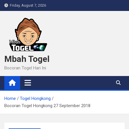
Skip
Friday, August 7, 2026
to
content
Mbah Togel
Bocoran Togel Hari Ini
Home
Togel Hongkong
Bocoran Togel Hongkong 27 September 2018