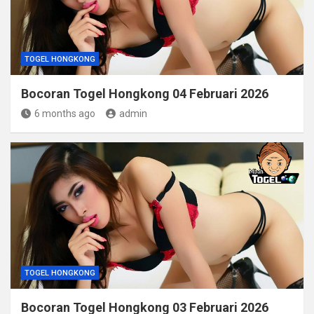
TOGEL HONGKONG
Bocoran Togel Hongkong 04 Februari 2026
6 months ago
admin
TOGEL HONGKONG
Bocoran Togel Hongkong 03 Februari 2026