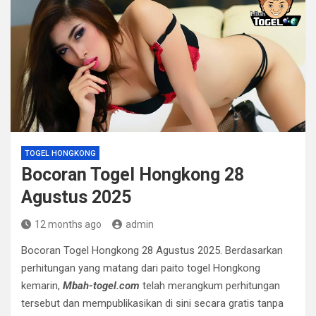
TOGEL HONGKONG
Bocoran Togel Hongkong 28
Agustus 2025
12 months ago
admin
Bocoran Togel Hongkong 28 Agustus 2025. Berdasarkan
perhitungan yang matang dari paito togel Hongkong
kemarin,
Mbah-togel.com
telah merangkum perhitungan
tersebut dan mempublikasikan di sini secara gratis tanpa