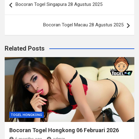
Bocoran Togel Singapura 28 Agustus 2025
navigation
Bocoran Togel Macau 28 Agustus 2025
Related Posts
TOGEL HONGKONG
Bocoran Togel Hongkong 06 Februari 2026