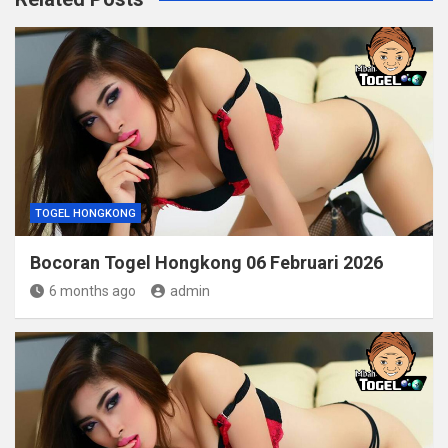
TOGEL HONGKONG
Bocoran Togel Hongkong 06 Februari 2026
6 months ago
admin