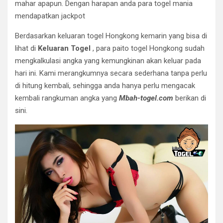
mahar apapun. Dengan harapan anda para togel mania
mendapatkan jackpot
Berdasarkan keluaran togel Hongkong kemarin yang bisa di
lihat di
Keluaran Togel
, para paito togel Hongkong sudah
mengkalkulasi angka yang kemungkinan akan keluar pada
hari ini. Kami merangkumnya secara sederhana tanpa perlu
di hitung kembali, sehingga anda hanya perlu mengacak
kembali rangkuman angka yang
Mbah-togel.com
berikan di
sini.