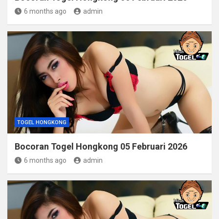
6 months ago
admin
TOGEL HONGKONG
Bocoran Togel Hongkong 05 Februari 2026
6 months ago
admin