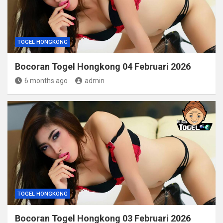
TOGEL HONGKONG
Bocoran Togel Hongkong 04 Februari 2026
6 months ago
admin
TOGEL HONGKONG
Bocoran Togel Hongkong 03 Februari 2026