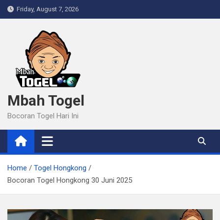
Skip
Friday, August 7, 2026
to
content
Mbah Togel
Bocoran Togel Hari Ini
Home
Togel Hongkong
Bocoran Togel Hongkong 30 Juni 2025