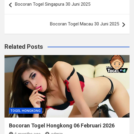
Bocoran Togel Singapura 30 Juni 2025
navigation
Bocoran Togel Macau 30 Juni 2025
Related Posts
TOGEL HONGKONG
Bocoran Togel Hongkong 06 Februari 2026