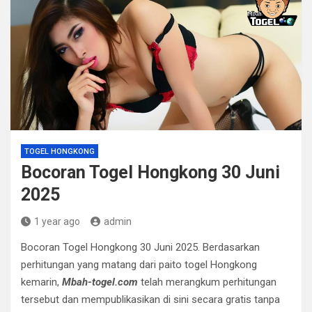
TOGEL HONGKONG
Bocoran Togel Hongkong 30 Juni
2025
1 year ago
admin
Bocoran Togel Hongkong 30 Juni 2025. Berdasarkan
perhitungan yang matang dari paito togel Hongkong
kemarin,
Mbah-togel.com
telah merangkum perhitungan
tersebut dan mempublikasikan di sini secara gratis tanpa