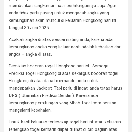
memberikan rangkuman hasil perhitungannya saja. Agar
anda tidak perlu pusing untuk mengacak angka yang
kemungkinan akan muncul di keluaran Hongkong hari ini
tanggal 30 Juni 2025.
Acaklah angka di atas sesuai insting anda, karena ada
kemungkinan angka yang keluar nanti adalah kebalikan dari
angka – angka di atas.
Demikian bocoran togel Hongkong hari ini . Semoga
Prediksi Togel Hongkong di atas sekaligus bocoran togel
Hongkong di atas dapat memandu anda untuk
mendapatkan Jackpot. Tapi perlu di ingat, anda tetap harus
UPS
( Utamakan Prediksi Sendiri ). Karena ada
kemungkinan perhitungan yang Mbah-togel.com berikan
mengalami kesahalan.
Untuk hasil keluaran terlengkap togel hari ini, atau keluaran
terlengkap togel kemarin dapat di lihat di tab bagian atas