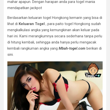
mahar apapun. Dengan harapan anda para togel mania
mendapatkan jackpot
Berdasarkan keluaran togel Hongkong kemarin yang bisa di
lihat di
Keluaran Togel
, para paito togel Hongkong sudah
mengkalkulasi angka yang kemungkinan akan keluar pada
hari ini. Kami merangkumnya secara sederhana tanpa perlu
di hitung kembali, sehingga anda hanya perlu mengacak
kembali rangkuman angka yang
Mbah-togel.com
berikan di
sini.