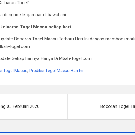
 Keluaran Togel”
a dengan klik gambar di bawah ini
 keluaran Togel Macau setiap hari
pdate Bocoran Togel Macau Terbaru Hari Ini dengan membookmark 
Mbah-togel.com
pdate Setiap harinya Hanya Di Mbah-togel.com
si Togel Macau
,
Prediksi Togel Macau Hari Ini
ng 05 Februari 2026
Bocoran Togel Ta