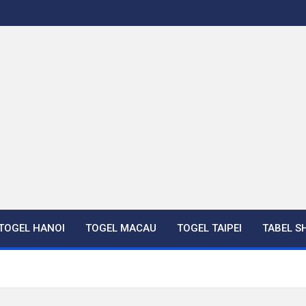
TOGEL HANOI
TOGEL MACAU
TOGEL TAIPEI
TABEL SH