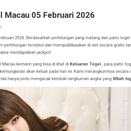
l Macau 05 Februari 2026
n
bruari 2026. Berdasarkan perhitungan yang matang dari paito toge
 perhitungan tersebut dan mempublikasikan di sini secara gratis 
mania mendapatkan jackpot
 Macau kemarin yang bisa di lihat di
Keluaran Togel
, para paito t
kemungkinan akan keluar pada hari ini. Kami merangkumnya secara s
 anda hanya perlu mengacak kembali rangkuman angka yang
Mbah-to