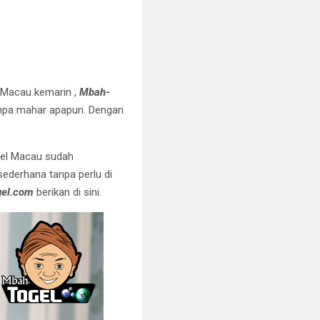
l Macau kemarin ,
Mbah-
tanpa mahar apapun. Dengan
ogel Macau sudah
ederhana tanpa perlu di
gel.com
berikan di sini.