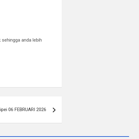
sehingga anda lebih
ipei 06 FEBRUARI 2026