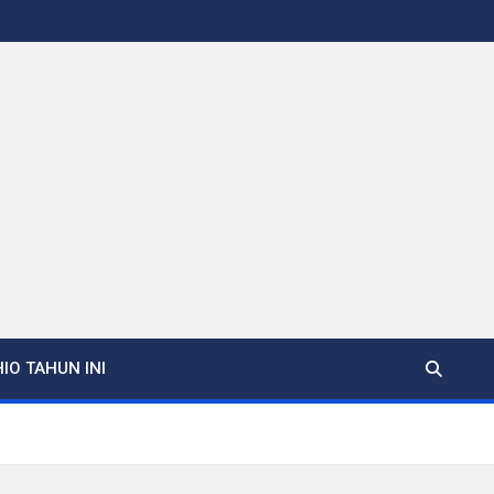
IO TAHUN INI