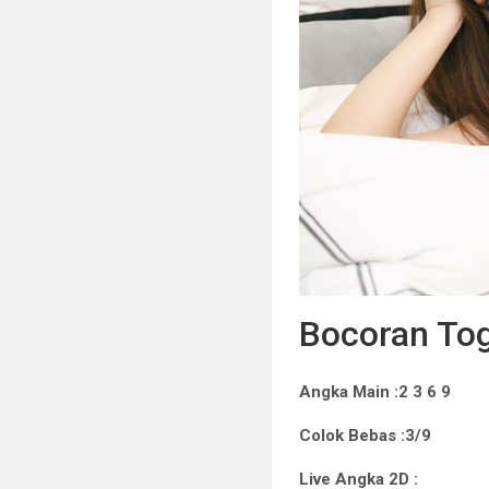
Bocoran Tog
Angka Main :2 3 6 9
Colok Bebas :3/9
Live Angka 2D :