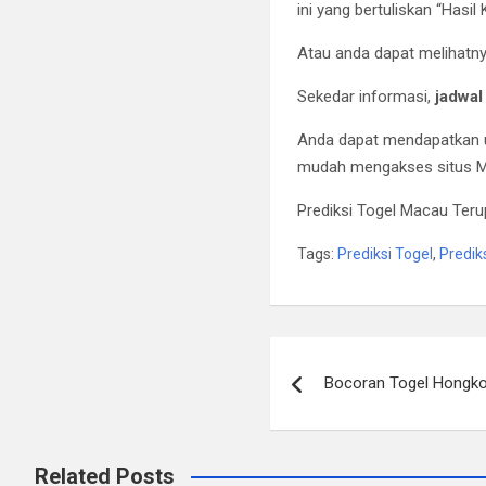
ini yang bertuliskan “Hasil
Atau anda dapat melihatny
Sekedar informasi,
jadwal
Anda dapat mendapatkan u
mudah mengakses situs 
Prediksi Togel Macau Teru
Tags:
Prediksi Togel
,
Predik
Post
Bocoran Togel Hongko
navigation
Related Posts